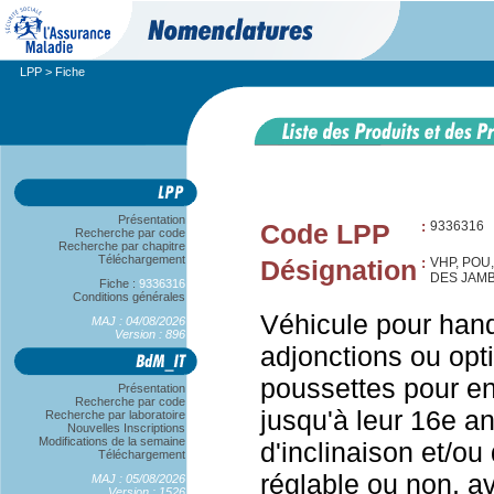
LPP
> Fiche
Présentation
Code LPP
:
9336316
Recherche par code
Recherche par chapitre
Téléchargement
Désignation
:
VHP, POU
DES JAM
Fiche :
9336316
Conditions générales
Véhicule pour han
MAJ : 04/08/2026
Version : 896
adjonctions ou opt
poussettes pour en
Présentation
Recherche par code
jusqu'à leur 16e an
Recherche par laboratoire
Nouvelles Inscriptions
Modifications de la semaine
d'inclinaison et/o
Téléchargement
réglable ou non, a
MAJ : 05/08/2026
Version : 1526