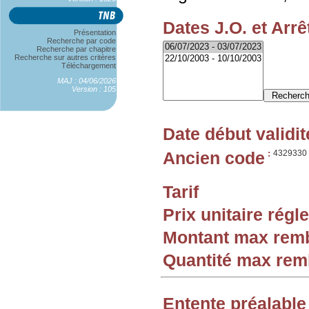
Dates J.O. et Arrê
Présentation
Recherche par code
Recherche par chapitre
Recherche sur autres critères
Téléchargement
MAJ : 04/06/2026
Version : 105
Date début validit
Ancien code
:
4329330
Tarif
Prix unitaire rég
Montant max rem
Quantité max re
Entente préalable