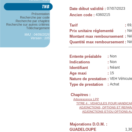
Date début validité
:
07/07/2023
Présentation
Ancien code
:
4360215
Recherche par code
Recherche par chapitre
Recherche sur autres critères
Tarif
:
69
Téléchargement
Prix unitaire réglementé
:
Né
MAJ : 04/06/2026
Montant max remboursement
:
Né
Version : 105
Quantité max remboursement
:
Né
Entente préalable
:
Non
Indications
:
Non
Identifiant
:
Néant
Age maxi
:
15
Nature de prestation
:
VEH Véhicule
Type de prestation
:
Achat
Chapitres :
Arborescence LPP
TITRE 4 : VEHICULES POUR HANDIC
ADJONCTIONS, OPTIONS ET REPAR
ADJONCTIONS ET/OU OPTIONS A
Majorations D.O.M. :
GUADELOUPE
1,3