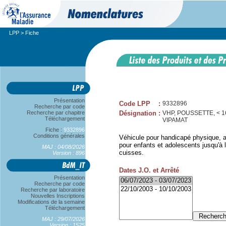
LPP
> Fiche
Présentation
Code LPP
:
9332896
Recherche par code
Recherche par chapitre
Désignation
:
VHP, POUSSETTE, < 
Téléchargement
VIPAMAT
Fiche :
9332896
Conditions générales
Véhicule pour handicapé physique, a
pour enfants et adolescents jusqu'à l
MAJ : 04/08/2026
cuisses.
Version : 896
Dates J.O. et Arrêté
Présentation
Recherche par code
Recherche par laboratoire
Nouvelles Inscriptions
Modifications de la semaine
Téléchargement
MAJ : 29/07/2026
Version : 1525