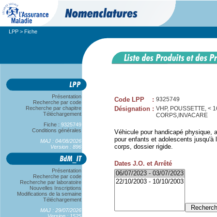
LPP
> Fiche
Présentation
Code LPP
:
9325749
Recherche par code
Recherche par chapitre
Désignation
:
VHP, POUSSETTE, < 
Téléchargement
CORPS,INVACARE
Fiche :
9325749
Conditions générales
Véhicule pour handicapé physique, a
pour enfants et adolescents jusqu'à l
MAJ : 04/08/2026
corps, dossier rigide.
Version : 896
Dates J.O. et Arrêté
Présentation
Recherche par code
Recherche par laboratoire
Nouvelles Inscriptions
Modifications de la semaine
Téléchargement
MAJ : 29/07/2026
Version : 1525