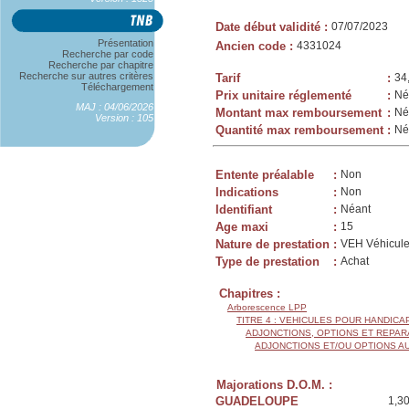
Date début validité
:
07/07/2023
Présentation
Ancien code
:
4331024
Recherche par code
Recherche par chapitre
Recherche sur autres critères
Tarif
:
34
Téléchargement
Prix unitaire réglementé
:
Né
MAJ : 04/06/2026
Montant max remboursement
:
Né
Version : 105
Quantité max remboursement
:
Né
Entente préalable
:
Non
Indications
:
Non
Identifiant
:
Néant
Age maxi
:
15
Nature de prestation
:
VEH Véhicule
Type de prestation
:
Achat
Chapitres :
Arborescence LPP
TITRE 4 : VEHICULES POUR HANDIC
ADJONCTIONS, OPTIONS ET REPAR
ADJONCTIONS ET/OU OPTIONS A
Majorations D.O.M. :
GUADELOUPE
1,3