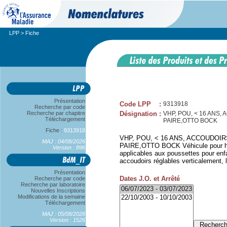
LPP
> Fiche
Présentation
Code LPP
:
9313918
Recherche par code
Recherche par chapitre
Désignation
:
VHP, POU, < 16 ANS
Téléchargement
PAIRE,OTTO BOCK
Fiche :
9313918
VHP, POU, < 16 ANS, ACCOUDOI
MAJ : 04/08/2026
PAIRE,OTTO BOCK Véhicule pour han
Version : 896
applicables aux poussettes pour enfa
accoudoirs réglables verticalement, l
Présentation
Dates J.O. et Arrêté
Recherche par code
Recherche par laboratoire
Nouvelles Inscriptions
Modifications de la semaine
Téléchargement
MAJ : 05/08/2026
Version : 1526