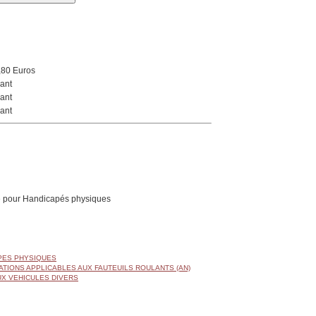
,80 Euros
ant
ant
ant
 pour Handicapés physiques
APES PHYSIQUES
ATIONS APPLICABLES AUX FAUTEUILS ROULANTS (AN)
UX VEHICULES DIVERS