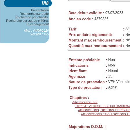
Présentation
Date début validité
:
07/07/2023
Recherche par code
Recherche par chapitre
Ancien code
:
4370886
Recherche sur autres critères
Téléchargement
Tarif
:
38
MAJ : 04/06/2026
Version : 105
Prix unitaire réglementé
:
Né
Montant max remboursement
:
Né
Quantité max remboursement
:
Né
Entente préalable
:
Non
Indications
:
Non
Identifiant
:
Néant
Age maxi
:
15
Nature de prestation
:
VEH Véhicule
Type de prestation
:
Achat
Chapitres :
Arborescence LPP
TITRE 4 : VEHICULES POUR HANDIC
ADJONCTIONS, OPTIONS ET REPAR
ADJONCTIONS ET/OU OPTIONS A
Majorations D.O.M. :