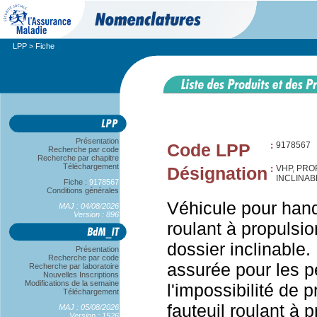
LPP
> Fiche
Présentation
Code LPP
:
9178567
Recherche par code
Recherche par chapitre
Téléchargement
Désignation
:
VHP, PRO
INCLINAB
Fiche :
9178567
Conditions générales
Véhicule pour hand
MAJ : 04/08/2026
Version : 896
roulant à propulsio
dossier inclinable.
Présentation
Recherche par code
assurée pour les p
Recherche par laboratoire
Nouvelles Inscriptions
Modifications de la semaine
l'impossibilité de
Téléchargement
fauteuil roulant à 
MAJ : 05/08/2026
Version : 1526