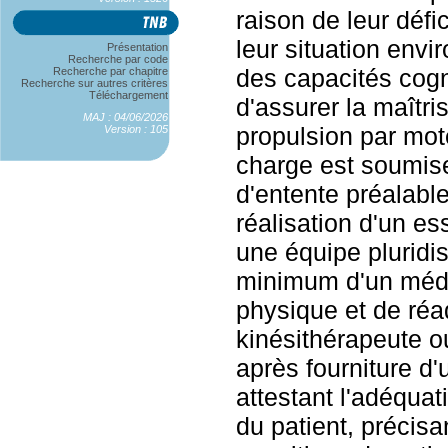
raison de leur défi
leur situation envi
Présentation
Recherche par code
des capacités cogn
Recherche par chapitre
Recherche sur autres critères
Téléchargement
d'assurer la maîtri
MAJ : 04/06/2026
propulsion par mote
Version : 105
charge est soumi
d'entente préalable
réalisation d'un es
une équipe pluridis
minimum d'un méd
physique et de réa
kinésithérapeute o
après fourniture d'
attestant l'adéquat
du patient, précisa