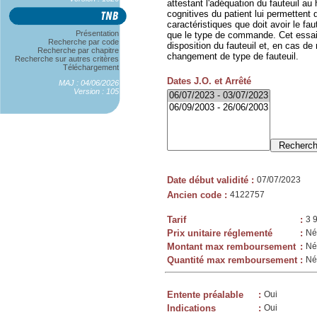
attestant l'adéquation du fauteuil au
cognitives du patient lui permettent 
caractéristiques que doit avoir le faut
Présentation
que le type de commande. Cet essai 
Recherche par code
disposition du fauteuil et, en cas de
Recherche par chapitre
changement de type de fauteuil.
Recherche sur autres critères
Téléchargement
Dates J.O. et Arrêté
MAJ : 04/06/2026
Version : 105
Date début validité
:
07/07/2023
Ancien code
:
4122757
Tarif
:
3 
Prix unitaire réglementé
:
Né
Montant max remboursement
:
Né
Quantité max remboursement
:
Né
Entente préalable
:
Oui
Indications
:
Oui