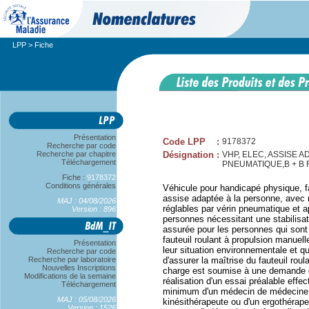
LPP
> Fiche
Présentation
Code LPP
:
9178372
Recherche par code
Recherche par chapitre
Désignation
:
VHP, ELEC, ASSISE 
Téléchargement
PNEUMATIQUE,B + B
Fiche :
9178372
Conditions générales
Véhicule pour handicapé physique, fa
assise adaptée à la personne, avec 
MAJ : 04/08/2026
réglables par vérin pneumatique et a
Version : 896
personnes nécessitant une stabilisat
assurée pour les personnes qui sont 
fauteuil roulant à propulsion manuelle
Présentation
leur situation environnementale et q
Recherche par code
Recherche par laboratoire
d'assurer la maîtrise du fauteuil roul
Nouvelles Inscriptions
charge est soumise à une demande d'
Modifications de la semaine
réalisation d'un essai préalable effec
Téléchargement
minimum d'un médecin de médecine p
MAJ : 05/08/2026
kinésithérapeute ou d'un ergothérapeu
Version : 1526