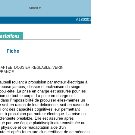
Ameli.fr
V.180301
Fiche
ADAPTEE, DOSSIER REGLABLE, VERIN
 FRANCE
uteuil roulant à propulsion par moteur électrique à
repose-jambes, dossier et inclinaison du siège
ppui-tête. La prise en charge est assurée pour les
ion de tout le corps. La prise en charge est
dans l'impossibilité de propulser elles-mêmes un
 soit en raison de leur déficience, soit en raison de
ui ont des capacités cognitives leur permettant
ant à propulsion par moteur électrique. La prise en
entente préalable. Elle est assurée après
tué par une équipe pluridisciplinaire constituée au
hysique et de réadaptation aidé d'un
te et après fourniture d'un certificat de ce médecin