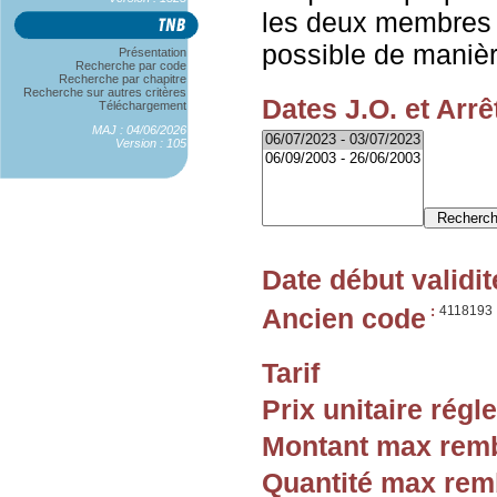
les deux membres 
possible de manièr
Présentation
Recherche par code
Recherche par chapitre
Recherche sur autres critères
Dates J.O. et Arrê
Téléchargement
MAJ : 04/06/2026
Version : 105
Date début validit
Ancien code
:
4118193
Tarif
Prix unitaire rég
Montant max rem
Quantité max re