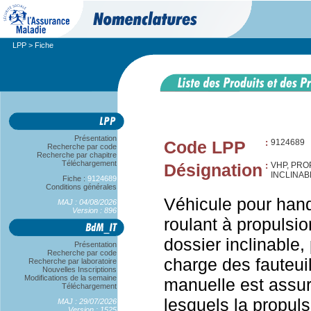
LPP
> Fiche
Présentation
Code LPP
:
9124689
Recherche par code
Recherche par chapitre
Téléchargement
Désignation
:
VHP, PRO
INCLINAB
Fiche :
9124689
Conditions générales
Véhicule pour hand
MAJ : 04/08/2026
Version : 896
roulant à propulsio
dossier inclinable,
Présentation
Recherche par code
charge des fauteui
Recherche par laboratoire
Nouvelles Inscriptions
Modifications de la semaine
manuelle est assur
Téléchargement
lesquels la propul
MAJ : 29/07/2026
Version : 1525