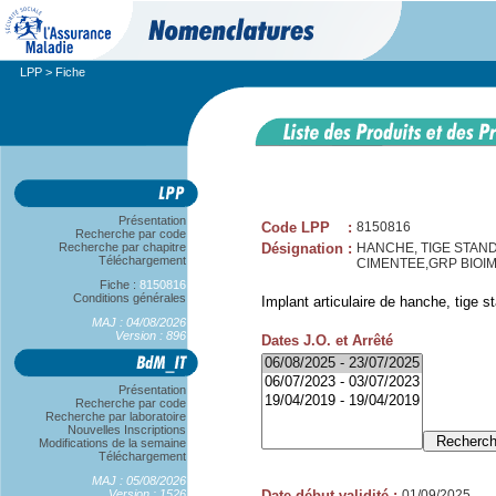
LPP
> Fiche
Présentation
Code LPP
:
8150816
Recherche par code
Recherche par chapitre
Désignation
:
HANCHE, TIGE STAND
Téléchargement
CIMENTEE,GRP BIOIM
Fiche :
8150816
Conditions générales
Implant articulaire de hanche, tige s
MAJ : 04/08/2026
Version : 896
Dates J.O. et Arrêté
Présentation
Recherche par code
Recherche par laboratoire
Nouvelles Inscriptions
Modifications de la semaine
Téléchargement
MAJ : 05/08/2026
Version : 1526
Date début validité
:
01/09/2025