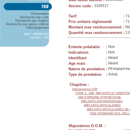
Ancien code
:
3165517
Présentation
Tarif
:
71
Recherche par code
Recherche par chapitre
Prix unitaire réglementé
:
71
Recherche sur autres critères
Montant max remboursement
:
Né
Téléchargement
Quantité max remboursement
:
2,
MAJ : 04/06/2026
Version : 105
Entente préalable
:
Non
Indications
:
Non
Identifiant
:
Néant
Age maxi
:
Néant
Nature de prestation
:
PII Implant In
Type de prestation
:
Achat
Chapitres :
Arborescence LPP
TITRE 3 : DMI, IMPLANTS ET GREFFO
DMI D'ORIGINE SYNTHETIQUE
IMPLANTS ORTHOPEDIQUES
IMPLANTS ARTICULAIRES
IMPLANTS ARTICULAIRES DE
TIGE STANDARD (COL INCL
Majorations D.O.M. :