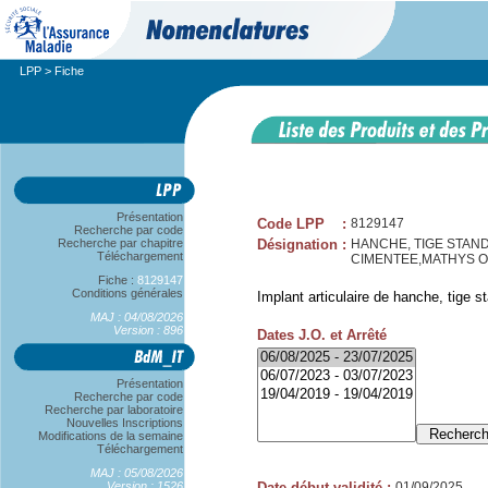
LPP
> Fiche
Présentation
Code LPP
:
8129147
Recherche par code
Recherche par chapitre
Désignation
:
HANCHE, TIGE STAND
Téléchargement
CIMENTEE,MATHYS 
Fiche :
8129147
Conditions générales
Implant articulaire de hanche, tige s
MAJ : 04/08/2026
Version : 896
Dates J.O. et Arrêté
Présentation
Recherche par code
Recherche par laboratoire
Nouvelles Inscriptions
Modifications de la semaine
Téléchargement
MAJ : 05/08/2026
Version : 1526
Date début validité
:
01/09/2025