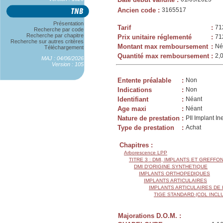
Ancien code
:
3165517
Présentation
Tarif
:
71
Recherche par code
Recherche par chapitre
Prix unitaire réglementé
:
71
Recherche sur autres critères
Montant max remboursement
:
Né
Téléchargement
Quantité max remboursement
:
2,
MAJ : 04/06/2026
Version : 105
Entente préalable
:
Non
Indications
:
Non
Identifiant
:
Néant
Age maxi
:
Néant
Nature de prestation
:
PII Implant In
Type de prestation
:
Achat
Chapitres :
Arborescence LPP
TITRE 3 : DMI, IMPLANTS ET GREFFO
DMI D'ORIGINE SYNTHETIQUE
IMPLANTS ORTHOPEDIQUES
IMPLANTS ARTICULAIRES
IMPLANTS ARTICULAIRES DE
TIGE STANDARD (COL INCL
Majorations D.O.M. :