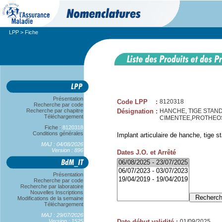
LPP
> Fiche
Présentation
Code LPP
:
8120318
Recherche par code
Recherche par chapitre
Désignation
:
HANCHE, TIGE STAND
Téléchargement
CIMENTEE,PROTHEO
Fiche :
8120318
Conditions générales
Implant articulaire de hanche, tige s
MAJ : 04/08/2026
Version : 896
Dates J.O. et Arrêté
Présentation
Recherche par code
Recherche par laboratoire
Nouvelles Inscriptions
Modifications de la semaine
Téléchargement
MAJ : 29/07/2026
Version : 1525
Date début validité
:
01/09/2025