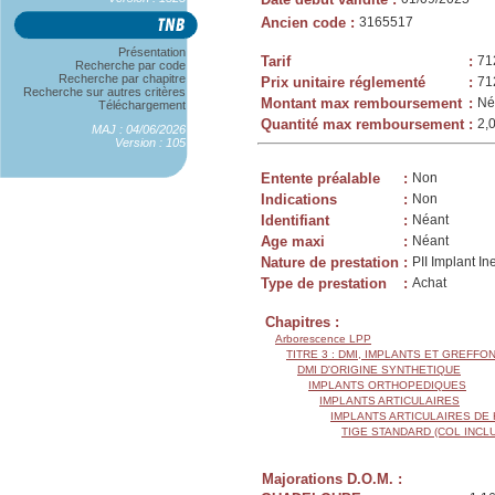
Ancien code
:
3165517
Présentation
Tarif
:
71
Recherche par code
Recherche par chapitre
Prix unitaire réglementé
:
71
Recherche sur autres critères
Montant max remboursement
:
Né
Téléchargement
Quantité max remboursement
:
2,
MAJ : 04/06/2026
Version : 105
Entente préalable
:
Non
Indications
:
Non
Identifiant
:
Néant
Age maxi
:
Néant
Nature de prestation
:
PII Implant In
Type de prestation
:
Achat
Chapitres :
Arborescence LPP
TITRE 3 : DMI, IMPLANTS ET GREFFO
DMI D'ORIGINE SYNTHETIQUE
IMPLANTS ORTHOPEDIQUES
IMPLANTS ARTICULAIRES
IMPLANTS ARTICULAIRES DE
TIGE STANDARD (COL INCL
Majorations D.O.M. :