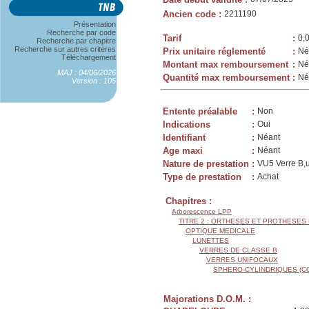
Ancien code
:
2211190
Présentation
Recherche par code
Tarif
:
0,
Recherche par chapitre
Recherche sur autres critères
Prix unitaire réglementé
:
Né
Téléchargement
Montant max remboursement
:
Né
MAJ : 04/06/2026
Quantité max remboursement
:
Né
Version : 105
Entente préalable
:
Non
Indications
:
Oui
Identifiant
:
Néant
Age maxi
:
Néant
Nature de prestation
:
VU5 Verre B,u
Type de prestation
:
Achat
Chapitres :
Arborescence LPP
TITRE 2 : ORTHESES ET PROTHESES
OPTIQUE MEDICALE
LUNETTES
VERRES DE CLASSE B
VERRES UNIFOCAUX
SPHERO-CYLINDRIQUES (C
Majorations D.O.M. :