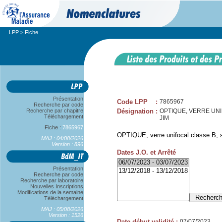
LPP
> Fiche
Présentation
Code LPP
:
7865967
Recherche par code
Recherche par chapitre
Désignation
:
OPTIQUE, VERRE UNIFO
Téléchargement
JIM
Fiche :
7865967
OPTIQUE, verre unifocal classe B, sp
MAJ : 04/08/2026
Version : 896
Dates J.O. et Arrêté
Présentation
Recherche par code
Recherche par laboratoire
Nouvelles Inscriptions
Modifications de la semaine
Téléchargement
MAJ : 05/08/2026
Version : 1526
Date début validité
:
07/07/2023