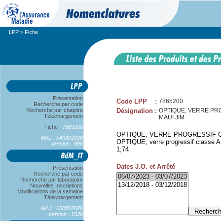
LPP
> Fiche
Présentation
Code LPP
:
7865200
Recherche par code
Recherche par chapitre
Désignation
:
OPTIQUE, VERRE PROG
Téléchargement
MAUI JIM
Fiche :
7865200
OPTIQUE, VERRE PROGRESSIF CLA
MAJ : 04/08/2026
OPTIQUE, verre progressif classe A,
Version : 896
1,74
Dates J.O. et Arrêté
Présentation
Recherche par code
Recherche par laboratoire
Nouvelles Inscriptions
Modifications de la semaine
Téléchargement
MAJ : 05/08/2026
Version : 1526