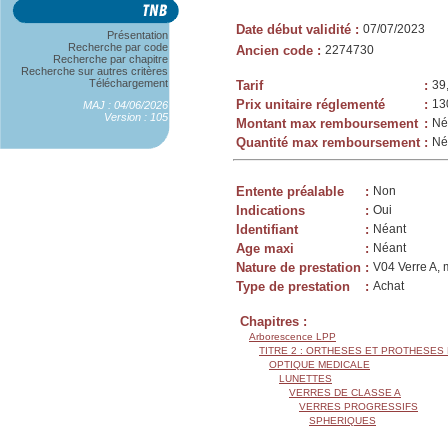
Date début validité
:
07/07/2023
Présentation
Recherche par code
Ancien code
:
2274730
Recherche par chapitre
Recherche sur autres critères
Téléchargement
Tarif
:
39
Prix unitaire réglementé
:
13
MAJ : 04/06/2026
Version : 105
Montant max remboursement
:
Né
Quantité max remboursement
:
Né
Entente préalable
:
Non
Indications
:
Oui
Identifiant
:
Néant
Age maxi
:
Néant
Nature de prestation
:
V04 Verre A, 
Type de prestation
:
Achat
Chapitres :
Arborescence LPP
TITRE 2 : ORTHESES ET PROTHESES
OPTIQUE MEDICALE
LUNETTES
VERRES DE CLASSE A
VERRES PROGRESSIFS
SPHERIQUES