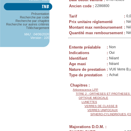
Ancien code
:
2286800
Présentation
Tarif
:
0,
Recherche par code
Recherche par chapitre
Prix unitaire réglementé
:
Né
Recherche sur autres critères
Montant max remboursement
:
Né
Téléchargement
Quantité max remboursement
:
Né
MAJ : 04/06/2026
Version : 105
Entente préalable
:
Non
Indications
:
Oui
Identifiant
:
Néant
Age maxi
:
Néant
Nature de prestation
:
VU6 Verre B,u
Type de prestation
:
Achat
Chapitres :
Arborescence LPP
TITRE 2 : ORTHESES ET PROTHESES
OPTIQUE MEDICALE
LUNETTES
VERRES DE CLASSE B
VERRES UNIFOCAUX
SPHERO-CYLINDRIQUES (C
Majorations D.O.M. :