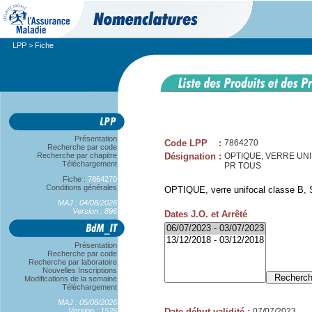
LPP
> Fiche
Présentation
Code LPP
:
7864270
Recherche par code
Recherche par chapitre
Désignation
:
OPTIQUE, VERRE UNIFOC
Téléchargement
PR TOUS
Fiche :
7864270
Conditions générales
OPTIQUE, verre unifocal classe B, S
MAJ : 04/08/2026
Version : 896
Dates J.O. et Arrêté
Présentation
Recherche par code
Recherche par laboratoire
Nouvelles Inscriptions
Modifications de la semaine
Téléchargement
MAJ : 05/08/2026
Version : 1526
Date début validité
:
07/07/2023