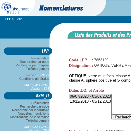
LPP
> Fiche
Présentation
Code LPP
:
7863129
Recherche par code
Recherche par chapitre
Désignation
:
OPTIQUE, VERRE MF A
Téléchargement
Fiche :
7863129
OPTIQUE, verre multifocal classe A,
Conditions générales
classe A, sphère positive et S compr
MAJ : 04/08/2026
Version : 896
Dates J.O. et Arrêté
Présentation
Recherche par code
Recherche par laboratoire
Nouvelles Inscriptions
Modifications de la semaine
Téléchargement
MAJ : 05/08/2026
Version : 1526