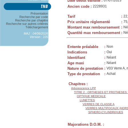
Date début validité
:
07/07/2023
Ancien code
:
2228931
Présentation
Tarif
:
22
Recherche par code
Recherche par chapitre
Prix unitaire réglementé
:
75
Recherche sur autres critères
Montant max remboursement
:
Né
Téléchargement
Quantité max remboursement
:
Né
MAJ : 04/06/2026
Version : 105
Entente préalable
:
Non
Indications
:
Oui
Identifiant
:
Néant
Age maxi
:
Néant
Nature de prestation
:
V03 Verre A, 
Type de prestation
:
Achat
Chapitres :
Arborescence LPP
TITRE 2 : ORTHESES ET PROTHESES
OPTIQUE MEDICALE
LUNETTES
VERRES DE CLASSE A
VERRES MULTIFOCAUX (HORS
SPHERO-CYLINDRIQUES
Majorations D.O.M. :