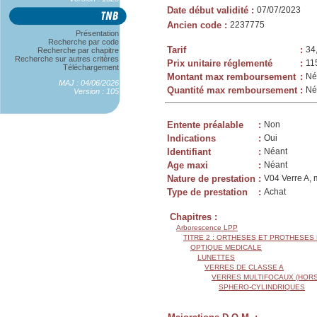
Date début validité
:
07/07/2023
Ancien code
:
2237775
Présentation
Recherche par code
Tarif
:
34
Recherche par chapitre
Recherche sur autres critères
Prix unitaire réglementé
:
11
Téléchargement
Montant max remboursement
:
Né
MAJ : 04/06/2026
Quantité max remboursement
:
Né
Version : 105
Entente préalable
:
Non
Indications
:
Oui
Identifiant
:
Néant
Age maxi
:
Néant
Nature de prestation
:
V04 Verre A, 
Type de prestation
:
Achat
Chapitres :
Arborescence LPP
TITRE 2 : ORTHESES ET PROTHESES
OPTIQUE MEDICALE
LUNETTES
VERRES DE CLASSE A
VERRES MULTIFOCAUX (HORS
SPHERO-CYLINDRIQUES