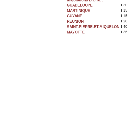
Majorations D.O.M. :
GUADELOUPE
1,3
MARTINIQUE
1,1
GUYANE
1,1
REUNION
1,2
SAINT-PIERRE-ET-MIQUELON
1,4
MAYOTTE
1,3