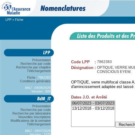
LPP
> Fiche
Présentation
Code LPP
:
7862383
Recherche par code
Recherche par chapitre
Désignation
:
OPTIQUE, VERRE MULT
Téléchargement
CONSCIOUS EYEW.
Fiche :
7862383
Conditions générales
OPTIQUE, verre multifocal classe A,
d'amincissement adaptée est laissé à 
MAJ : 04/08/2026
Version : 896
Dates J.O. et Arrêté
Présentation
Recherche par code
Recherche par laboratoire
Nouvelles Inscriptions
Modifications de la semaine
Téléchargement
MAJ : 29/07/2026
Version : 1525