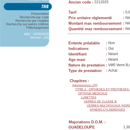
Ancien code
:
2212025
Tarif
:
0,
Présentation
Recherche par code
Prix unitaire réglementé
:
Né
Recherche par chapitre
Montant max remboursement
:
Né
Recherche sur autres critères
Téléchargement
Quantité max remboursement
:
Né
MAJ : 04/06/2026
Version : 105
Entente préalable
:
Non
Indications
:
Oui
Identifiant
:
Néant
Age maxi
:
Néant
Nature de prestation
:
VM5 Verre B,m
Type de prestation
:
Achat
Chapitres :
Arborescence LPP
TITRE 2 : ORTHESES ET PROTHESES
OPTIQUE MEDICALE
LUNETTES
VERRES DE CLASSE B
VERRES MULTIFOCAUX (HORS
SPHERO-CYLINDRIQUES
Majorations D.O.M. :
GUADELOUPE
1,3