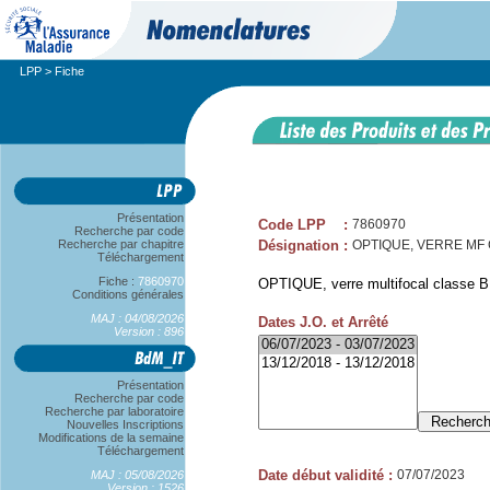
LPP
> Fiche
Présentation
Code LPP
:
7860970
Recherche par code
Recherche par chapitre
Désignation
:
OPTIQUE, VERRE MF C
Téléchargement
Fiche :
7860970
OPTIQUE, verre multifocal classe B, 
Conditions générales
MAJ : 04/08/2026
Dates J.O. et Arrêté
Version : 896
Présentation
Recherche par code
Recherche par laboratoire
Nouvelles Inscriptions
Modifications de la semaine
Téléchargement
Date début validité
:
07/07/2023
MAJ : 05/08/2026
Version : 1526