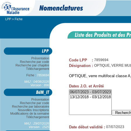
LPP
> Fiche
Présentation
Code LPP
:
7859694
Recherche par code
Recherche par chapitre
Désignation
:
OPTIQUE, VERRE MUL
Téléchargement
Fiche :
7859694
OPTIQUE, verre multifocal classe A, 
MAJ : 04/08/2026
Version : 896
Dates J.O. et Arrêté
Présentation
Recherche par code
Recherche par laboratoire
Nouvelles Inscriptions
Modifications de la semaine
Téléchargement
MAJ : 29/07/2026
Date début validité
:
07/07/2023
Version : 1525