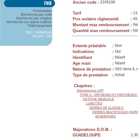
Ancien code
:
2245190
Présentation
Tarif
:
13
Recherche par code
Recherche par chapitre
Prix unitaire réglementé
:
45
Recherche sur autres critères
Montant max remboursement
:
Né
Téléchargement
Quantité max remboursement
:
Né
MAJ : 04/06/2026
Version : 105
Entente préalable
:
Non
Indications
:
Oui
Identifiant
:
Néant
Age maxi
:
Néant
Nature de prestation
:
V03 Verre A, 
Type de prestation
:
Achat
Chapitres :
Arborescence LPP
TITRE 2 : ORTHESES ET PROTHESES
OPTIQUE MEDICALE
LUNETTES
VERRES DE CLASSE A
VERRES MULTIFOCAUX (HORS
SPHERIQUES
Majorations D.O.M. :
GUADELOUPE
1,3