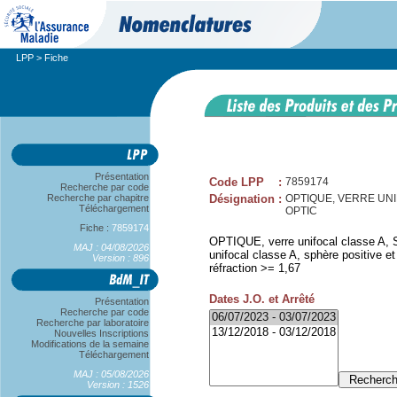
LPP
> Fiche
Présentation
Code LPP
:
7859174
Recherche par code
Recherche par chapitre
Désignation
:
OPTIQUE, VERRE UNIFO
Téléchargement
OPTIC
Fiche :
7859174
OPTIQUE, verre unifocal classe A, S
MAJ : 04/08/2026
unifocal classe A, sphère positive e
Version : 896
réfraction >= 1,67
Dates J.O. et Arrêté
Présentation
Recherche par code
Recherche par laboratoire
Nouvelles Inscriptions
Modifications de la semaine
Téléchargement
MAJ : 05/08/2026
Version : 1526