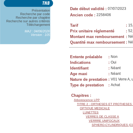
Date début validité
:
07/07/2023
Présentation
Recherche par code
Ancien code
:
2258406
Recherche par chapitre
Recherche sur autres critères
Téléchargement
Tarif
:
15
Prix unitaire réglementé
:
52
MAJ : 04/06/2026
Version : 105
Montant max remboursement
:
Né
Quantité max remboursement
:
Né
Entente préalable
:
Non
Indications
:
Oui
Identifiant
:
Néant
Age maxi
:
Néant
Nature de prestation
:
V01 Verre A, 
Type de prestation
:
Achat
Chapitres :
Arborescence LPP
TITRE 2 : ORTHESES ET PROTHESES
OPTIQUE MEDICALE
LUNETTES
VERRES DE CLASSE A
VERRRE UNIFOCAUX
SPHERO-CYLINDRIQUES (C