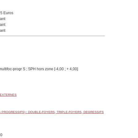
05 Euros
ant
ant
ant
ultifoc-progr S ; SPH hors zone [-4,00 ; + 4,00]
 EXTERNES
 PROGRESSIFS) : DOUBLE-FOYERS, TRIPLE-FOYERS, DEGRESSIFS
00