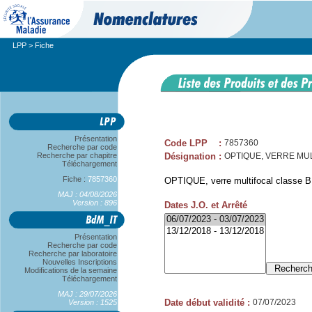
LPP
> Fiche
Présentation
Code LPP
:
7857360
Recherche par code
Recherche par chapitre
Désignation
:
OPTIQUE, VERRE MUL
Téléchargement
Fiche :
7857360
OPTIQUE, verre multifocal classe B
MAJ : 04/08/2026
Version : 896
Dates J.O. et Arrêté
Présentation
Recherche par code
Recherche par laboratoire
Nouvelles Inscriptions
Modifications de la semaine
Téléchargement
MAJ : 29/07/2026
Date début validité
:
07/07/2023
Version : 1525