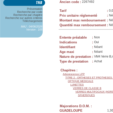
Ancien code
:
2267492
Présentation
Tarif
:
0,
Recherche par code
Recherche par chapitre
Prix unitaire réglementé
:
Né
Recherche sur autres critères
Montant max remboursement
:
Né
Téléchargement
Quantité max remboursement
:
Né
MAJ : 04/06/2026
Version : 105
Entente préalable
:
Non
Indications
:
Oui
Identifiant
:
Néant
Age maxi
:
Néant
Nature de prestation
:
VM4 Verre B,m
Type de prestation
:
Achat
Chapitres :
Arborescence LPP
TITRE 2 : ORTHESES ET PROTHESES
OPTIQUE MEDICALE
LUNETTES
VERRES DE CLASSE B
VERRES MULTIFOCAUX (HORS
SPHERIQUES
Majorations D.O.M. :
GUADELOUPE
1,3