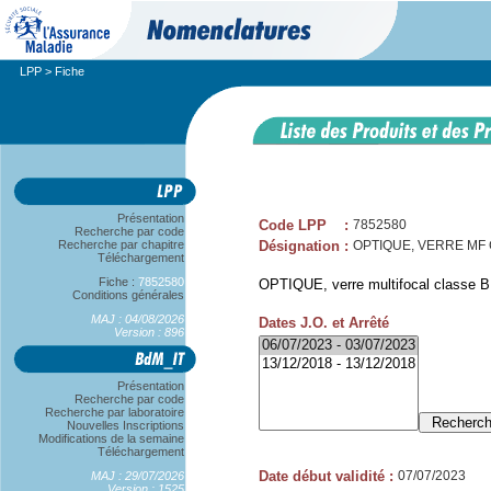
LPP
> Fiche
Présentation
Code LPP
:
7852580
Recherche par code
Recherche par chapitre
Désignation
:
OPTIQUE, VERRE MF CL
Téléchargement
Fiche :
7852580
OPTIQUE, verre multifocal classe B, 
Conditions générales
MAJ : 04/08/2026
Dates J.O. et Arrêté
Version : 896
Présentation
Recherche par code
Recherche par laboratoire
Nouvelles Inscriptions
Modifications de la semaine
Téléchargement
Date début validité
:
07/07/2023
MAJ : 29/07/2026
Version : 1525