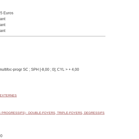
05 Euros
ant
ant
ant
ultifoc-progr SC ; SPH [-8,00 ; 0]; CYL > + 4,00
 EXTERNES
 PROGRESSIFS) : DOUBLE-FOYERS, TRIPLE-FOYERS, DEGRESSIFS
00