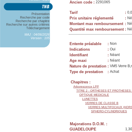
Ancien code
:
2291065
Tarif
:
0,
Présentation
Recherche par code
Prix unitaire réglementé
:
Né
Recherche par chapitre
Montant max remboursement
:
Né
Recherche sur autres critères
Téléchargement
Quantité max remboursement
:
Né
MAJ : 04/06/2026
Version : 105
Entente préalable
:
Non
Indications
:
Oui
Identifiant
:
Néant
Age maxi
:
Néant
Nature de prestation
:
VM5 Verre B,m
Type de prestation
:
Achat
Chapitres :
Arborescence LPP
TITRE 2 : ORTHESES ET PROTHESES
OPTIQUE MEDICALE
LUNETTES
VERRES DE CLASSE B
VERRES MULTIFOCAUX (HORS
SPHERO-CYLINDRIQUES
Majorations D.O.M. :
GUADELOUPE
1,3