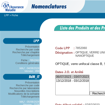
LPP
> Fiche
Présentation
Code LPP
:
7852060
Recherche par code
Recherche par chapitre
Désignation
:
OPTIQUE, VERRE UNIFO
Téléchargement
NANOPTIQUE
Fiche :
7852060
Conditions générales
OPTIQUE, verre unifocal classe B, S
MAJ : 04/08/2026
Version : 896
Dates J.O. et Arrêté
Présentation
Recherche par code
Recherche par laboratoire
Nouvelles Inscriptions
Modifications de la semaine
Téléchargement
MAJ : 05/08/2026
Version : 1526
Date début validité
:
07/07/2023