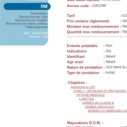
Ancien code
:
2281598
Présentation
Tarif
:
0,
Recherche par code
Recherche par chapitre
Prix unitaire réglementé
:
Né
Recherche sur autres critères
Montant max remboursement
:
Né
Téléchargement
Quantité max remboursement
:
Né
MAJ : 04/06/2026
Version : 105
Entente préalable
:
Non
Indications
:
Oui
Identifiant
:
Néant
Age maxi
:
Néant
Nature de prestation
:
VU3 Verre B,u
Type de prestation
:
Achat
Chapitres :
Arborescence LPP
TITRE 2 : ORTHESES ET PROTHESES
OPTIQUE MEDICALE
LUNETTES
VERRES DE CLASSE B
VERRES UNIFOCAUX
SPHERO-CYLINDRIQUES (C
Majorations D.O.M. :