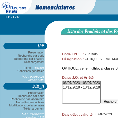
LPP
> Fiche
Présentation
Code LPP
:
7851505
Recherche par code
Recherche par chapitre
Désignation
:
OPTIQUE, VERRE MUL
Téléchargement
Fiche :
7851505
OPTIQUE, verre multifocal classe B
Conditions générales
MAJ : 04/08/2026
Dates J.O. et Arrêté
Version : 896
Présentation
Recherche par code
Recherche par laboratoire
Nouvelles Inscriptions
Modifications de la semaine
Téléchargement
Date début validité
:
07/07/2023
MAJ : 29/07/2026
Version : 1525