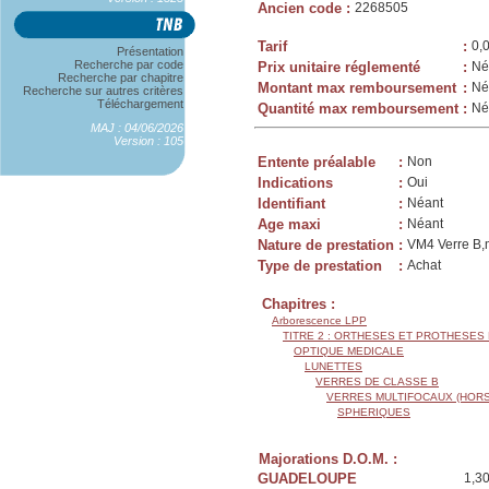
Ancien code
:
2268505
Tarif
:
0,
Présentation
Recherche par code
Prix unitaire réglementé
:
Né
Recherche par chapitre
Montant max remboursement
:
Né
Recherche sur autres critères
Téléchargement
Quantité max remboursement
:
Né
MAJ : 04/06/2026
Version : 105
Entente préalable
:
Non
Indications
:
Oui
Identifiant
:
Néant
Age maxi
:
Néant
Nature de prestation
:
VM4 Verre B,m
Type de prestation
:
Achat
Chapitres :
Arborescence LPP
TITRE 2 : ORTHESES ET PROTHESES
OPTIQUE MEDICALE
LUNETTES
VERRES DE CLASSE B
VERRES MULTIFOCAUX (HORS
SPHERIQUES
Majorations D.O.M. :
GUADELOUPE
1,3