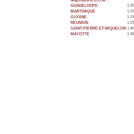
Majorations D.O.M. :
GUADELOUPE
1,3
MARTINIQUE
1,1
GUYANE
1,1
REUNION
1,2
SAINT-PIERRE-ET-MIQUELON
1,4
MAYOTTE
1,3