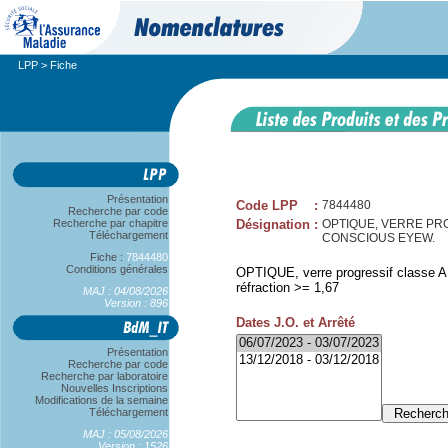
LPP
> Fiche
Présentation
Code LPP
:
7844480
Recherche par code
Recherche par chapitre
Désignation
:
OPTIQUE, VERRE PROG 
Téléchargement
CONSCIOUS EYEW.
Fiche :
7844480
Conditions générales
OPTIQUE, verre progressif classe A, 
réfraction >= 1,67
MAJ : 04/08/2026
Version : 896
Dates J.O. et Arrêté
Présentation
Recherche par code
Recherche par laboratoire
Nouvelles Inscriptions
Modifications de la semaine
Téléchargement
MAJ : 05/08/2026
Version : 1526