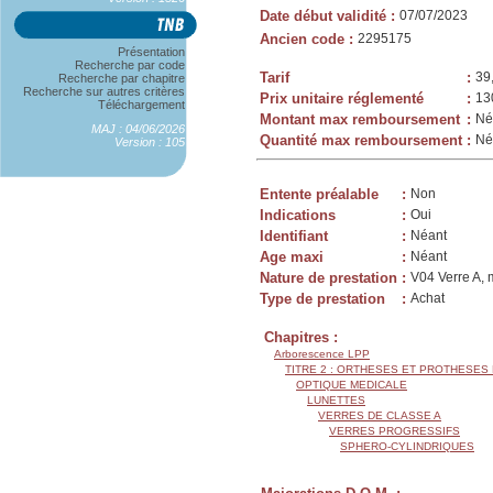
Date début validité
:
07/07/2023
Ancien code
:
2295175
Présentation
Recherche par code
Tarif
:
39
Recherche par chapitre
Recherche sur autres critères
Prix unitaire réglementé
:
13
Téléchargement
Montant max remboursement
:
Né
MAJ : 04/06/2026
Quantité max remboursement
:
Né
Version : 105
Entente préalable
:
Non
Indications
:
Oui
Identifiant
:
Néant
Age maxi
:
Néant
Nature de prestation
:
V04 Verre A, 
Type de prestation
:
Achat
Chapitres :
Arborescence LPP
TITRE 2 : ORTHESES ET PROTHESES
OPTIQUE MEDICALE
LUNETTES
VERRES DE CLASSE A
VERRES PROGRESSIFS
SPHERO-CYLINDRIQUES