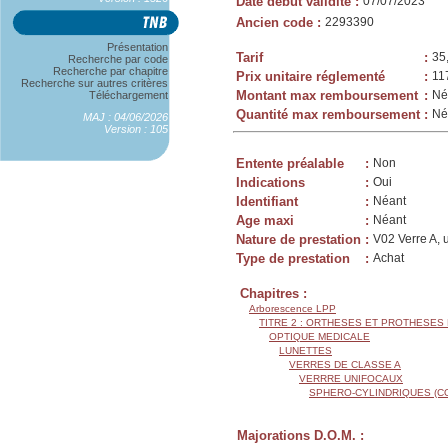
Date début validité
:
07/07/2023
Ancien code
:
2293390
Présentation
Tarif
:
35
Recherche par code
Recherche par chapitre
Prix unitaire réglementé
:
11
Recherche sur autres critères
Montant max remboursement
:
Né
Téléchargement
Quantité max remboursement
:
Né
MAJ : 04/06/2026
Version : 105
Entente préalable
:
Non
Indications
:
Oui
Identifiant
:
Néant
Age maxi
:
Néant
Nature de prestation
:
V02 Verre A, 
Type de prestation
:
Achat
Chapitres :
Arborescence LPP
TITRE 2 : ORTHESES ET PROTHESES
OPTIQUE MEDICALE
LUNETTES
VERRES DE CLASSE A
VERRRE UNIFOCAUX
SPHERO-CYLINDRIQUES (C
Majorations D.O.M. :