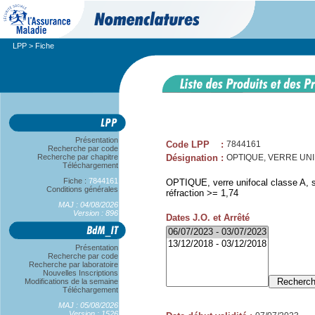
LPP
> Fiche
Présentation
Code LPP
:
7844161
Recherche par code
Recherche par chapitre
Désignation
:
OPTIQUE, VERRE UNIFO
Téléchargement
Fiche :
7844161
OPTIQUE, verre unifocal classe A, sp
Conditions générales
réfraction >= 1,74
MAJ : 04/08/2026
Version : 896
Dates J.O. et Arrêté
Présentation
Recherche par code
Recherche par laboratoire
Nouvelles Inscriptions
Modifications de la semaine
Téléchargement
MAJ : 05/08/2026
Version : 1526