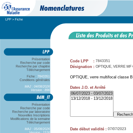
LPP
> Fiche
Présentation
Code LPP
:
7843351
Recherche par code
Recherche par chapitre
Désignation
:
OPTIQUE, VERRE MF CL
Téléchargement
Fiche :
7843351
OPTIQUE, verre multifocal classe B, 
Conditions générales
MAJ : 04/08/2026
Dates J.O. et Arrêté
Version : 896
Présentation
Recherche par code
Recherche par laboratoire
Nouvelles Inscriptions
Modifications de la semaine
Téléchargement
Date début validité
:
07/07/2023
MAJ : 05/08/2026
Version : 1526