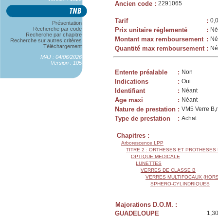
Ancien code
:
2291065
Tarif
:
0,
Présentation
Recherche par code
Prix unitaire réglementé
:
Né
Recherche par chapitre
Montant max remboursement
:
Né
Recherche sur autres critères
Téléchargement
Quantité max remboursement
:
Né
MAJ : 04/06/2026
Version : 105
Entente préalable
:
Non
Indications
:
Oui
Identifiant
:
Néant
Age maxi
:
Néant
Nature de prestation
:
VM5 Verre B,m
Type de prestation
:
Achat
Chapitres :
Arborescence LPP
TITRE 2 : ORTHESES ET PROTHESES
OPTIQUE MEDICALE
LUNETTES
VERRES DE CLASSE B
VERRES MULTIFOCAUX (HORS
SPHERO-CYLINDRIQUES
Majorations D.O.M. :
GUADELOUPE
1,3