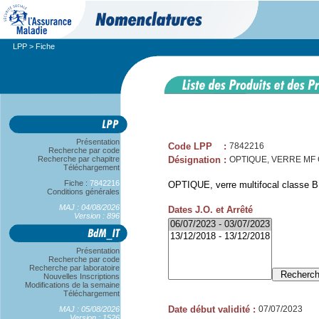
LPP
> Fiche
Présentation
Code LPP
:
7842216
Recherche par code
Recherche par chapitre
Désignation
:
OPTIQUE, VERRE MF CL
Téléchargement
Fiche :
7842216
OPTIQUE, verre multifocal classe B, 
Conditions générales
MAJ : 04/08/2026
Dates J.O. et Arrêté
Version : 896
Présentation
Recherche par code
Recherche par laboratoire
Nouvelles Inscriptions
Modifications de la semaine
Téléchargement
Date début validité
:
07/07/2023
MAJ : 05/08/2026
Version : 1526