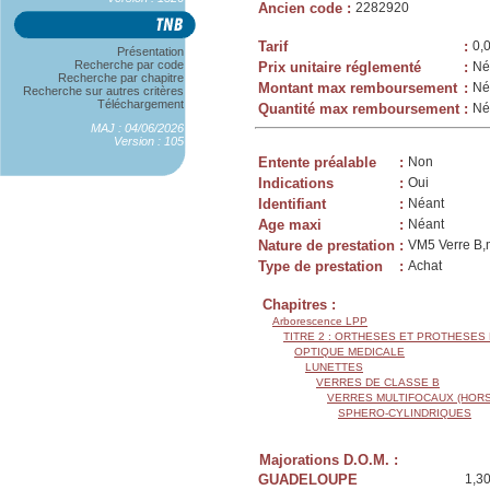
Ancien code
:
2282920
Tarif
:
0,
Présentation
Recherche par code
Prix unitaire réglementé
:
Né
Recherche par chapitre
Montant max remboursement
:
Né
Recherche sur autres critères
Téléchargement
Quantité max remboursement
:
Né
MAJ : 04/06/2026
Version : 105
Entente préalable
:
Non
Indications
:
Oui
Identifiant
:
Néant
Age maxi
:
Néant
Nature de prestation
:
VM5 Verre B,m
Type de prestation
:
Achat
Chapitres :
Arborescence LPP
TITRE 2 : ORTHESES ET PROTHESES
OPTIQUE MEDICALE
LUNETTES
VERRES DE CLASSE B
VERRES MULTIFOCAUX (HORS
SPHERO-CYLINDRIQUES
Majorations D.O.M. :
GUADELOUPE
1,3