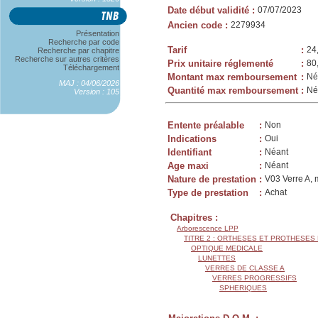
Date début validité
:
07/07/2023
Ancien code
:
2279934
Présentation
Recherche par code
Tarif
:
24
Recherche par chapitre
Recherche sur autres critères
Prix unitaire réglementé
:
80
Téléchargement
Montant max remboursement
:
Né
MAJ : 04/06/2026
Quantité max remboursement
:
Né
Version : 105
Entente préalable
:
Non
Indications
:
Oui
Identifiant
:
Néant
Age maxi
:
Néant
Nature de prestation
:
V03 Verre A, 
Type de prestation
:
Achat
Chapitres :
Arborescence LPP
TITRE 2 : ORTHESES ET PROTHESES
OPTIQUE MEDICALE
LUNETTES
VERRES DE CLASSE A
VERRES PROGRESSIFS
SPHERIQUES