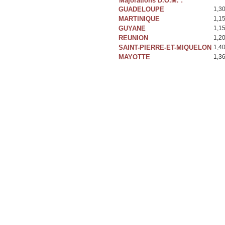
Majorations D.O.M. :
GUADELOUPE
1,3
MARTINIQUE
1,1
GUYANE
1,1
REUNION
1,2
SAINT-PIERRE-ET-MIQUELON
1,4
MAYOTTE
1,3