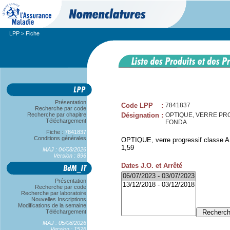
LPP
> Fiche
Présentation
Code LPP
:
7841837
Recherche par code
Recherche par chapitre
Désignation
:
OPTIQUE, VERRE PROG
Téléchargement
FONDA
Fiche :
7841837
Conditions générales
OPTIQUE, verre progressif classe A,
1,59
MAJ : 04/08/2026
Version : 896
Dates J.O. et Arrêté
Présentation
Recherche par code
Recherche par laboratoire
Nouvelles Inscriptions
Modifications de la semaine
Téléchargement
MAJ : 05/08/2026
Version : 1526