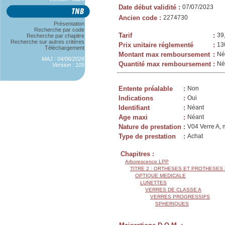
Date début validité
:
07/07/2023
Ancien code
:
2274730
Présentation
Recherche par code
Tarif
:
39
Recherche par chapitre
Recherche sur autres critères
Prix unitaire réglementé
:
13
Téléchargement
Montant max remboursement
:
Né
MAJ : 04/06/2026
Quantité max remboursement
:
Né
Version : 105
Entente préalable
:
Non
Indications
:
Oui
Identifiant
:
Néant
Age maxi
:
Néant
Nature de prestation
:
V04 Verre A, 
Type de prestation
:
Achat
Chapitres :
Arborescence LPP
TITRE 2 : ORTHESES ET PROTHESES
OPTIQUE MEDICALE
LUNETTES
VERRES DE CLASSE A
VERRES PROGRESSIFS
SPHERIQUES