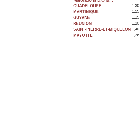
Majorations D.O.M. :
GUADELOUPE
1,3
MARTINIQUE
1,1
GUYANE
1,1
REUNION
1,2
SAINT-PIERRE-ET-MIQUELON
1,4
MAYOTTE
1,3