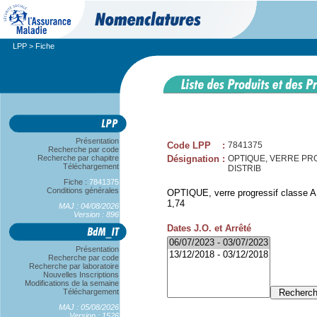
LPP
> Fiche
Présentation
Code LPP
:
7841375
Recherche par code
Recherche par chapitre
Désignation
:
OPTIQUE, VERRE PROG
Téléchargement
DISTRIB
Fiche :
7841375
Conditions générales
OPTIQUE, verre progressif classe A,
1,74
MAJ : 04/08/2026
Version : 896
Dates J.O. et Arrêté
Présentation
Recherche par code
Recherche par laboratoire
Nouvelles Inscriptions
Modifications de la semaine
Téléchargement
MAJ : 05/08/2026
Version : 1526