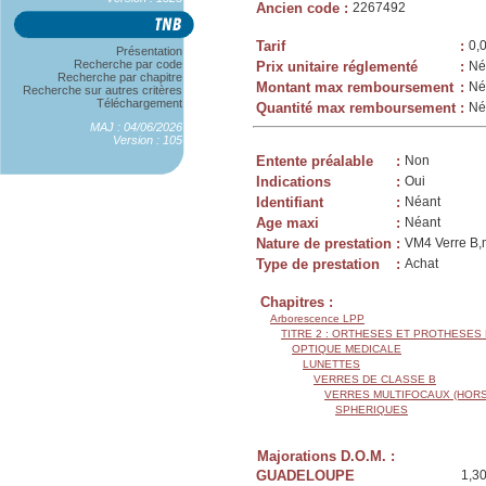
Ancien code
:
2267492
Tarif
:
0,
Présentation
Recherche par code
Prix unitaire réglementé
:
Né
Recherche par chapitre
Montant max remboursement
:
Né
Recherche sur autres critères
Téléchargement
Quantité max remboursement
:
Né
MAJ : 04/06/2026
Version : 105
Entente préalable
:
Non
Indications
:
Oui
Identifiant
:
Néant
Age maxi
:
Néant
Nature de prestation
:
VM4 Verre B,m
Type de prestation
:
Achat
Chapitres :
Arborescence LPP
TITRE 2 : ORTHESES ET PROTHESES
OPTIQUE MEDICALE
LUNETTES
VERRES DE CLASSE B
VERRES MULTIFOCAUX (HORS
SPHERIQUES
Majorations D.O.M. :
GUADELOUPE
1,3