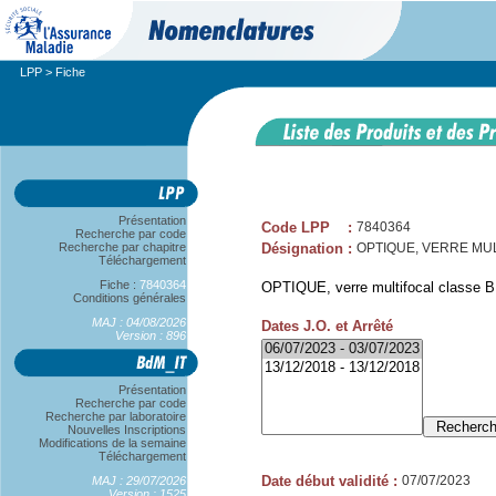
LPP
> Fiche
Présentation
Code LPP
:
7840364
Recherche par code
Recherche par chapitre
Désignation
:
OPTIQUE, VERRE MUL
Téléchargement
Fiche :
7840364
OPTIQUE, verre multifocal classe B
Conditions générales
MAJ : 04/08/2026
Dates J.O. et Arrêté
Version : 896
Présentation
Recherche par code
Recherche par laboratoire
Nouvelles Inscriptions
Modifications de la semaine
Téléchargement
Date début validité
:
07/07/2023
MAJ : 29/07/2026
Version : 1525