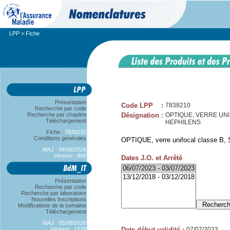
LPP
> Fiche
Présentation
Code LPP
:
7838210
Recherche par code
Recherche par chapitre
Désignation
:
OPTIQUE, VERRE UNIFOC
Téléchargement
HEPHILENS
Fiche :
7838210
Conditions générales
OPTIQUE, verre unifocal classe B, S
MAJ : 04/08/2026
Version : 896
Dates J.O. et Arrêté
Présentation
Recherche par code
Recherche par laboratoire
Nouvelles Inscriptions
Modifications de la semaine
Téléchargement
MAJ : 05/08/2026
Version : 1526
Date début validité
:
07/07/2023