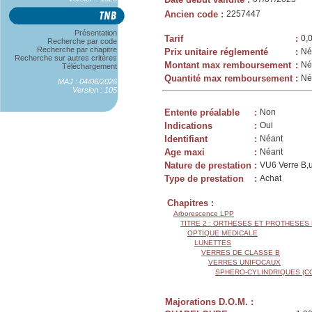
Ancien code
:
2257447
Présentation
Tarif
:
0,
Recherche par code
Recherche par chapitre
Prix unitaire réglementé
:
Né
Recherche sur autres critères
Montant max remboursement
:
Né
Téléchargement
Quantité max remboursement
:
Né
MAJ : 04/06/2026
Version : 105
Entente préalable
:
Non
Indications
:
Oui
Identifiant
:
Néant
Age maxi
:
Néant
Nature de prestation
:
VU6 Verre B,u
Type de prestation
:
Achat
Chapitres :
Arborescence LPP
TITRE 2 : ORTHESES ET PROTHESES
OPTIQUE MEDICALE
LUNETTES
VERRES DE CLASSE B
VERRES UNIFOCAUX
SPHERO-CYLINDRIQUES (C
Majorations D.O.M. :