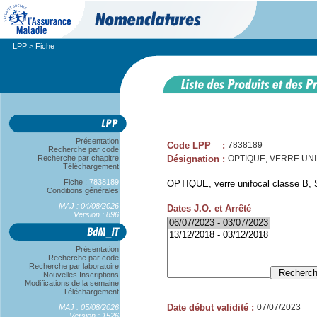
LPP
> Fiche
Présentation
Code LPP
:
7838189
Recherche par code
Recherche par chapitre
Désignation
:
OPTIQUE, VERRE UNIFO
Téléchargement
Fiche :
7838189
OPTIQUE, verre unifocal classe B, S
Conditions générales
MAJ : 04/08/2026
Dates J.O. et Arrêté
Version : 896
Présentation
Recherche par code
Recherche par laboratoire
Nouvelles Inscriptions
Modifications de la semaine
Téléchargement
Date début validité
:
07/07/2023
MAJ : 05/08/2026
Version : 1526