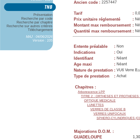
Ancien code
:
2257447
Tarif
:
0,
Présentation
Recherche par code
Prix unitaire réglementé
:
Né
Recherche par chapitre
Montant max remboursement
:
Né
Recherche sur autres critères
Téléchargement
Quantité max remboursement
:
Né
MAJ : 04/06/2026
Version : 105
Entente préalable
:
Non
Indications
:
Oui
Identifiant
:
Néant
Age maxi
:
Néant
Nature de prestation
:
VU6 Verre B,u
Type de prestation
:
Achat
Chapitres :
Arborescence LPP
TITRE 2 : ORTHESES ET PROTHESES
OPTIQUE MEDICALE
LUNETTES
VERRES DE CLASSE B
VERRES UNIFOCAUX
SPHERO-CYLINDRIQUES (C
Majorations D.O.M. :
GUADELOUPE
1,3