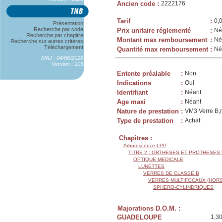
Ancien code
:
2222176
Tarif
:
0,
Présentation
Recherche par code
Prix unitaire réglementé
:
Né
Recherche par chapitre
Montant max remboursement
:
Né
Recherche sur autres critères
Téléchargement
Quantité max remboursement
:
Né
MAJ : 04/06/2026
Version : 105
Entente préalable
:
Non
Indications
:
Oui
Identifiant
:
Néant
Age maxi
:
Néant
Nature de prestation
:
VM3 Verre B,m
Type de prestation
:
Achat
Chapitres :
Arborescence LPP
TITRE 2 : ORTHESES ET PROTHESES
OPTIQUE MEDICALE
LUNETTES
VERRES DE CLASSE B
VERRES MULTIFOCAUX (HORS
SPHERO-CYLINDRIQUES
Majorations D.O.M. :
GUADELOUPE
1,3