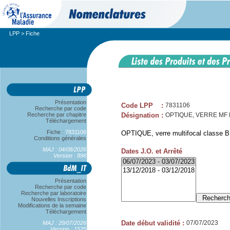
LPP
> Fiche
Présentation
Code LPP
:
7831106
Recherche par code
Recherche par chapitre
Désignation
:
OPTIQUE, VERRE MF B
Téléchargement
Fiche :
7831106
OPTIQUE, verre multifocal classe B,
Conditions générales
MAJ : 04/08/2026
Dates J.O. et Arrêté
Version : 896
Présentation
Recherche par code
Recherche par laboratoire
Nouvelles Inscriptions
Modifications de la semaine
Téléchargement
Date début validité
:
07/07/2023
MAJ : 29/07/2026
Version : 1525