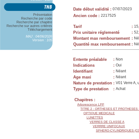
Date début validité
:
07/07/2023
Présentation
Ancien code
:
2217525
Recherche par code
Recherche par chapitre
Recherche sur autres critères
Tarif
:
15
Téléchargement
Prix unitaire réglementé
:
52
MAJ : 04/06/2026
Montant max remboursement
:
Né
Version : 105
Quantité max remboursement
:
Né
Entente préalable
:
Non
Indications
:
Oui
Identifiant
:
Néant
Age maxi
:
Néant
Nature de prestation
:
V01 Verre A, 
Type de prestation
:
Achat
Chapitres :
Arborescence LPP
TITRE 2 : ORTHESES ET PROTHESES
OPTIQUE MEDICALE
LUNETTES
VERRES DE CLASSE A
VERRRE UNIFOCAUX
SPHERO-CYLINDRIQUES (C