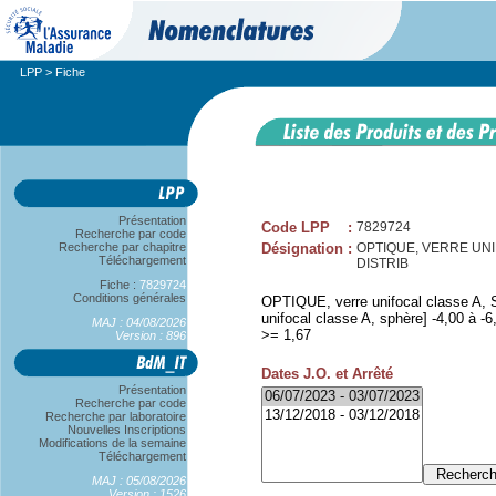
LPP
> Fiche
Présentation
Code LPP
:
7829724
Recherche par code
Recherche par chapitre
Désignation
:
OPTIQUE, VERRE UNIFOC
Téléchargement
DISTRIB
Fiche :
7829724
Conditions générales
OPTIQUE, verre unifocal classe A, SP
unifocal classe A, sphère] -4,00 à -6,
MAJ : 04/08/2026
>= 1,67
Version : 896
Dates J.O. et Arrêté
Présentation
Recherche par code
Recherche par laboratoire
Nouvelles Inscriptions
Modifications de la semaine
Téléchargement
MAJ : 05/08/2026
Version : 1526