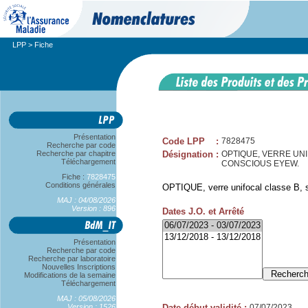
LPP
> Fiche
Présentation
Code LPP
:
7828475
Recherche par code
Recherche par chapitre
Désignation
:
OPTIQUE, VERRE UNIFO
Téléchargement
CONSCIOUS EYEW.
Fiche :
7828475
Conditions générales
OPTIQUE, verre unifocal classe B, sp
MAJ : 04/08/2026
Version : 896
Dates J.O. et Arrêté
Présentation
Recherche par code
Recherche par laboratoire
Nouvelles Inscriptions
Modifications de la semaine
Téléchargement
MAJ : 05/08/2026
Version : 1526
Date début validité
:
07/07/2023