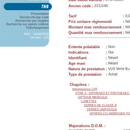
Ancien code
:
2211190
Présentation
Tarif
:
0,
Recherche par code
Recherche par chapitre
Prix unitaire réglementé
:
Né
Recherche sur autres critères
Montant max remboursement
:
Né
Téléchargement
Quantité max remboursement
:
Né
MAJ : 04/06/2026
Version : 105
Entente préalable
:
Non
Indications
:
Oui
Identifiant
:
Néant
Age maxi
:
Néant
Nature de prestation
:
VU5 Verre B,u
Type de prestation
:
Achat
Chapitres :
Arborescence LPP
TITRE 2 : ORTHESES ET PROTHESES
OPTIQUE MEDICALE
LUNETTES
VERRES DE CLASSE B
VERRES UNIFOCAUX
SPHERO-CYLINDRIQUES (C
Majorations D.O.M. :