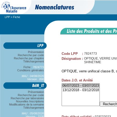
LPP
> Fiche
Présentation
Code LPP
:
7824773
Recherche par code
Recherche par chapitre
Désignation
:
OPTIQUE, VERRE UNIF
Téléchargement
SHINETIME
Fiche :
7824773
Conditions générales
OPTIQUE, verre unifocal classe B, s
MAJ : 04/08/2026
Version : 896
Dates J.O. et Arrêté
Présentation
Recherche par code
Recherche par laboratoire
Nouvelles Inscriptions
Modifications de la semaine
Téléchargement
MAJ : 05/08/2026
Version : 1526
Date début validité
:
07/07/2023