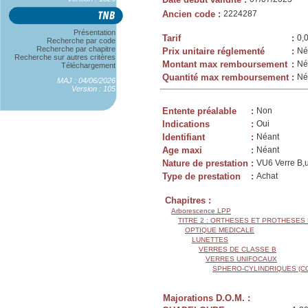
Ancien code
:
2224287
Présentation
Tarif
:
0,
Recherche par code
Recherche par chapitre
Prix unitaire réglementé
:
Né
Recherche sur autres critères
Montant max remboursement
:
Né
Téléchargement
Quantité max remboursement
:
Né
MAJ : 04/06/2026
Version : 105
Entente préalable
:
Non
Indications
:
Oui
Identifiant
:
Néant
Age maxi
:
Néant
Nature de prestation
:
VU6 Verre B,u
Type de prestation
:
Achat
Chapitres :
Arborescence LPP
TITRE 2 : ORTHESES ET PROTHESES
OPTIQUE MEDICALE
LUNETTES
VERRES DE CLASSE B
VERRES UNIFOCAUX
SPHERO-CYLINDRIQUES (C
Majorations D.O.M. :