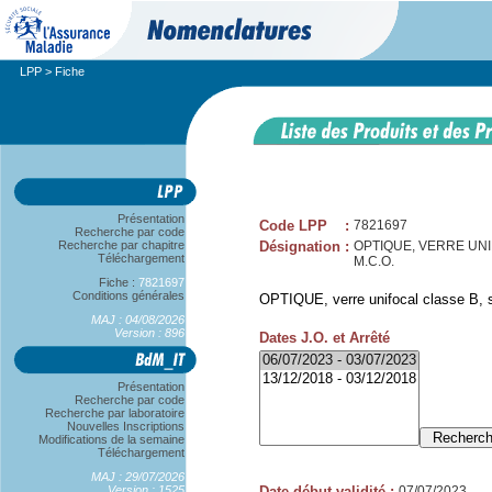
LPP
> Fiche
Présentation
Code LPP
:
7821697
Recherche par code
Recherche par chapitre
Désignation
:
OPTIQUE, VERRE UNIFO
Téléchargement
M.C.O.
Fiche :
7821697
Conditions générales
OPTIQUE, verre unifocal classe B, sp
MAJ : 04/08/2026
Version : 896
Dates J.O. et Arrêté
Présentation
Recherche par code
Recherche par laboratoire
Nouvelles Inscriptions
Modifications de la semaine
Téléchargement
MAJ : 29/07/2026
Version : 1525
Date début validité
:
07/07/2023