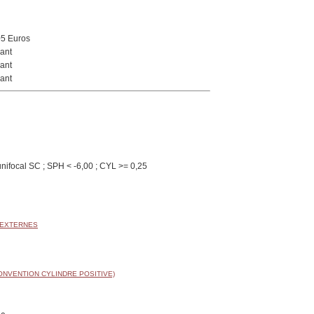
05 Euros
ant
ant
ant
nifocal SC ; SPH < -6,00 ; CYL >= 0,25
 EXTERNES
ONVENTION CYLINDRE POSITIVE)