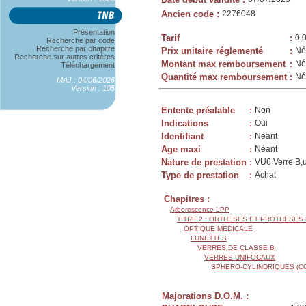
Ancien code
:
2276048
Présentation
Tarif
:
0,
Recherche par code
Recherche par chapitre
Prix unitaire réglementé
:
Né
Recherche sur autres critères
Montant max remboursement
:
Né
Téléchargement
Quantité max remboursement
:
Né
MAJ : 04/06/2026
Version : 105
Entente préalable
:
Non
Indications
:
Oui
Identifiant
:
Néant
Age maxi
:
Néant
Nature de prestation
:
VU6 Verre B,u
Type de prestation
:
Achat
Chapitres :
Arborescence LPP
TITRE 2 : ORTHESES ET PROTHESES
OPTIQUE MEDICALE
LUNETTES
VERRES DE CLASSE B
VERRES UNIFOCAUX
SPHERO-CYLINDRIQUES (C
Majorations D.O.M. :