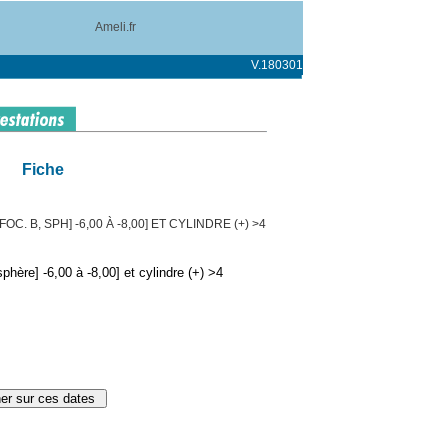
Ameli.fr
V.180301
Fiche
C. B, SPH] -6,00 À -8,00] ET CYLINDRE (+) >4
hère] -6,00 à -8,00] et cylindre (+) >4