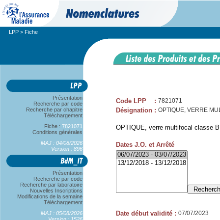
LPP
> Fiche
Présentation
Code LPP
:
7821071
Recherche par code
Recherche par chapitre
Désignation
:
OPTIQUE, VERRE MULT
Téléchargement
Fiche :
7821071
OPTIQUE, verre multifocal classe B,
Conditions générales
MAJ : 04/08/2026
Dates J.O. et Arrêté
Version : 896
Présentation
Recherche par code
Recherche par laboratoire
Nouvelles Inscriptions
Modifications de la semaine
Téléchargement
Date début validité
:
07/07/2023
MAJ : 05/08/2026
Version : 1526