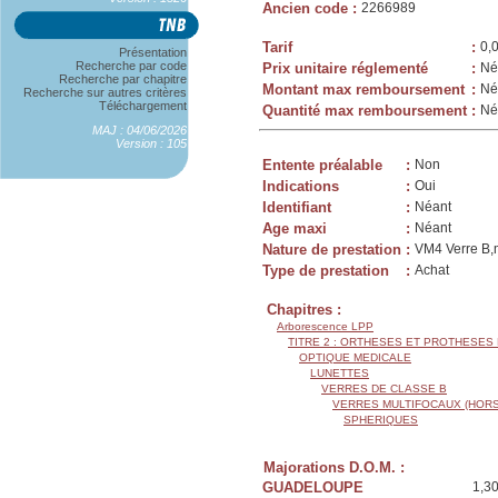
Ancien code
:
2266989
Tarif
:
0,
Présentation
Recherche par code
Prix unitaire réglementé
:
Né
Recherche par chapitre
Montant max remboursement
:
Né
Recherche sur autres critères
Téléchargement
Quantité max remboursement
:
Né
MAJ : 04/06/2026
Version : 105
Entente préalable
:
Non
Indications
:
Oui
Identifiant
:
Néant
Age maxi
:
Néant
Nature de prestation
:
VM4 Verre B,m
Type de prestation
:
Achat
Chapitres :
Arborescence LPP
TITRE 2 : ORTHESES ET PROTHESES
OPTIQUE MEDICALE
LUNETTES
VERRES DE CLASSE B
VERRES MULTIFOCAUX (HORS
SPHERIQUES
Majorations D.O.M. :
GUADELOUPE
1,3