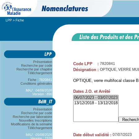
LPP
> Fiche
Présentation
Code LPP
:
7820841
Recherche par code
Recherche par chapitre
Désignation
:
OPTIQUE, VERRE MULT
Téléchargement
Fiche :
7820841
OPTIQUE, verre multifocal classe B
Conditions générales
MAJ : 04/08/2026
Dates J.O. et Arrêté
Version : 896
Présentation
Recherche par code
Recherche par laboratoire
Nouvelles Inscriptions
Modifications de la semaine
Téléchargement
Date début validité
:
07/07/2023
MAJ : 05/08/2026
Version : 1526