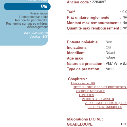
Ancien code
:
2284697
Tarif
:
0,
Présentation
Recherche par code
Prix unitaire réglementé
:
Né
Recherche par chapitre
Montant max remboursement
:
Né
Recherche sur autres critères
Téléchargement
Quantité max remboursement
:
Né
MAJ : 04/06/2026
Version : 105
Entente préalable
:
Non
Indications
:
Oui
Identifiant
:
Néant
Age maxi
:
Néant
Nature de prestation
:
VM7 Verre B,m
Type de prestation
:
Achat
Chapitres :
Arborescence LPP
TITRE 2 : ORTHESES ET PROTHESES
OPTIQUE MEDICALE
LUNETTES
VERRES DE CLASSE B
VERRES MULTIFOCAUX (HORS
SPHERO-CYLINDRIQUES
Majorations D.O.M. :
GUADELOUPE
1,3