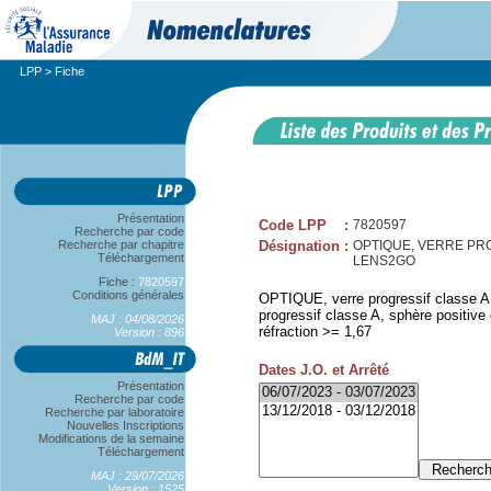
LPP
> Fiche
Présentation
Code LPP
:
7820597
Recherche par code
Recherche par chapitre
Désignation
:
OPTIQUE, VERRE PROG
Téléchargement
LENS2GO
Fiche :
7820597
Conditions générales
OPTIQUE, verre progressif classe A,
progressif classe A, sphère positive
MAJ : 04/08/2026
réfraction >= 1,67
Version : 896
Dates J.O. et Arrêté
Présentation
Recherche par code
Recherche par laboratoire
Nouvelles Inscriptions
Modifications de la semaine
Téléchargement
MAJ : 29/07/2026
Version : 1525