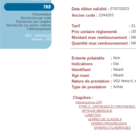
Date début validité
:
07/07/2023
Présentation
Ancien code
:
2244203
Recherche par code
Recherche par chapitre
Recherche sur autres critères
Tarif
:
31
Téléchargement
Prix unitaire réglementé
:
10
MAJ : 04/06/2026
Montant max remboursement
:
Né
Version : 105
Quantité max remboursement
:
Né
Entente préalable
:
Non
Indications
:
Oui
Identifiant
:
Néant
Age maxi
:
Néant
Nature de prestation
:
V03 Verre A, 
Type de prestation
:
Achat
Chapitres :
Arborescence LPP
TITRE 2 : ORTHESES ET PROTHESES
OPTIQUE MEDICALE
LUNETTES
VERRES DE CLASSE A
VERRES PROGRESSIFS
SPHERO-CYLINDRIQUES