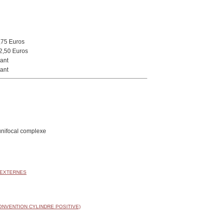
,75 Euros
2,50 Euros
ant
ant
unifocal complexe
 EXTERNES
ONVENTION CYLINDRE POSITIVE)