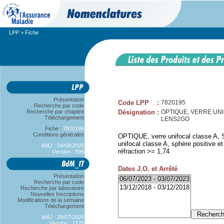
LPP
> Fiche
Présentation
Code LPP
:
7820195
Recherche par code
Recherche par chapitre
Désignation
:
OPTIQUE, VERRE UNIFO
Téléchargement
LENS2GO
Fiche :
7820195
Conditions générales
OPTIQUE, verre unifocal classe A, S
unifocal classe A, sphère positive e
MAJ : 04/08/2026
réfraction >= 1,74
Version : 896
Dates J.O. et Arrêté
Présentation
Recherche par code
Recherche par laboratoire
Nouvelles Inscriptions
Modifications de la semaine
Téléchargement
MAJ : 29/07/2026
Version : 1525