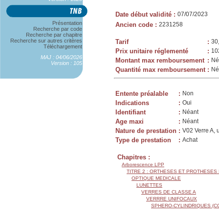
Date début validité
:
07/07/2023
Présentation
Ancien code
:
2231258
Recherche par code
Recherche par chapitre
Recherche sur autres critères
Tarif
:
30
Téléchargement
Prix unitaire réglementé
:
10
MAJ : 04/06/2026
Montant max remboursement
:
Né
Version : 105
Quantité max remboursement
:
Né
Entente préalable
:
Non
Indications
:
Oui
Identifiant
:
Néant
Age maxi
:
Néant
Nature de prestation
:
V02 Verre A, 
Type de prestation
:
Achat
Chapitres :
Arborescence LPP
TITRE 2 : ORTHESES ET PROTHESES
OPTIQUE MEDICALE
LUNETTES
VERRES DE CLASSE A
VERRRE UNIFOCAUX
SPHERO-CYLINDRIQUES (C