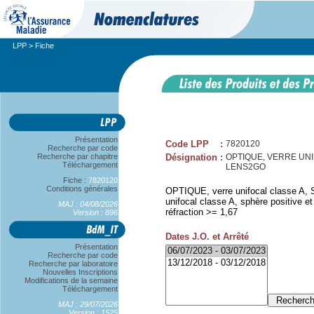
LPP
> Fiche
Présentation
Code LPP
:
7820120
Recherche par code
Recherche par chapitre
Désignation
:
OPTIQUE, VERRE UNIFO
Téléchargement
LENS2GO
Fiche :
7820120
Conditions générales
OPTIQUE, verre unifocal classe A, S
unifocal classe A, sphère positive e
MAJ : 04/08/2026
réfraction >= 1,67
Version : 896
Dates J.O. et Arrêté
Présentation
Recherche par code
Recherche par laboratoire
Nouvelles Inscriptions
Modifications de la semaine
Téléchargement
MAJ : 29/07/2026
Version : 1525