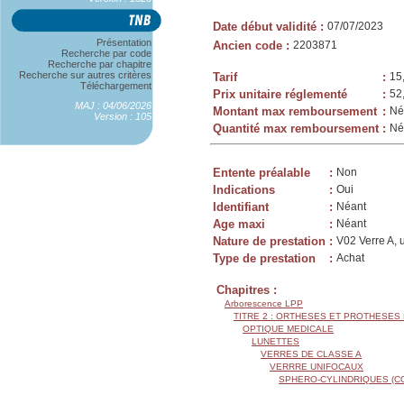
Date début validité
:
07/07/2023
Présentation
Ancien code
:
2203871
Recherche par code
Recherche par chapitre
Recherche sur autres critères
Tarif
:
15
Téléchargement
Prix unitaire réglementé
:
52
MAJ : 04/06/2026
Montant max remboursement
:
Né
Version : 105
Quantité max remboursement
:
Né
Entente préalable
:
Non
Indications
:
Oui
Identifiant
:
Néant
Age maxi
:
Néant
Nature de prestation
:
V02 Verre A, 
Type de prestation
:
Achat
Chapitres :
Arborescence LPP
TITRE 2 : ORTHESES ET PROTHESES
OPTIQUE MEDICALE
LUNETTES
VERRES DE CLASSE A
VERRRE UNIFOCAUX
SPHERO-CYLINDRIQUES (C