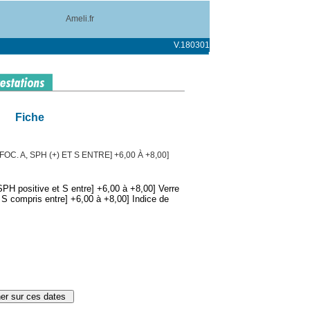
Ameli.fr
V.180301
Fiche
C. A, SPH (+) ET S ENTRE] +6,00 À +8,00]
PH positive et S entre] +6,00 à +8,00] Verre
t S compris entre] +6,00 à +8,00] Indice de