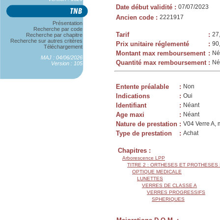
Date début validité
:
07/07/2023
Ancien code
:
2221917
Présentation
Recherche par code
Tarif
:
27
Recherche par chapitre
Recherche sur autres critères
Prix unitaire réglementé
:
90
Téléchargement
Montant max remboursement
:
Né
MAJ : 04/06/2026
Quantité max remboursement
:
Né
Version : 105
Entente préalable
:
Non
Indications
:
Oui
Identifiant
:
Néant
Age maxi
:
Néant
Nature de prestation
:
V04 Verre A, 
Type de prestation
:
Achat
Chapitres :
Arborescence LPP
TITRE 2 : ORTHESES ET PROTHESES
OPTIQUE MEDICALE
LUNETTES
VERRES DE CLASSE A
VERRES PROGRESSIFS
SPHERIQUES