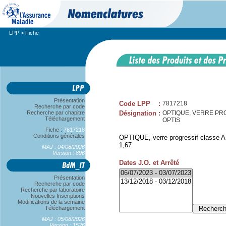
LPP
> Fiche
Présentation
Code LPP
:
7817218
Recherche par code
Recherche par chapitre
Désignation
:
OPTIQUE, VERRE PRO
Téléchargement
OPTIS
Fiche :
7817218
Conditions générales
OPTIQUE, verre progressif classe A,
1,67
MAJ : 04/08/2026
Version : 896
Dates J.O. et Arrêté
Présentation
Recherche par code
Recherche par laboratoire
Nouvelles Inscriptions
Modifications de la semaine
Téléchargement
MAJ : 05/08/2026
Version : 1526