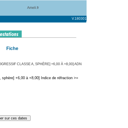
Ameli.fr
V.180301
Fiche
GRESSIF CLASSE A, SPHÈRE] +6,00 À +8,00] ADN
 sphère] +6,00 à +8,00] Indice de réfraction >=