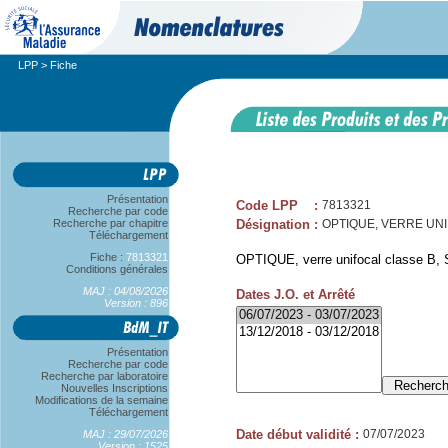
LPP
> Fiche
Présentation
Code LPP
:
7813321
Recherche par code
Recherche par chapitre
Désignation
:
OPTIQUE, VERRE UNIFOC
Téléchargement
Fiche :
7813321
OPTIQUE, verre unifocal classe B, S
Conditions générales
MAJ : 04/08/2026
Dates J.O. et Arrêté
Version : 896
Présentation
Recherche par code
Recherche par laboratoire
Nouvelles Inscriptions
Modifications de la semaine
Téléchargement
Date début validité
:
07/07/2023
MAJ : 29/07/2026
Version : 1525