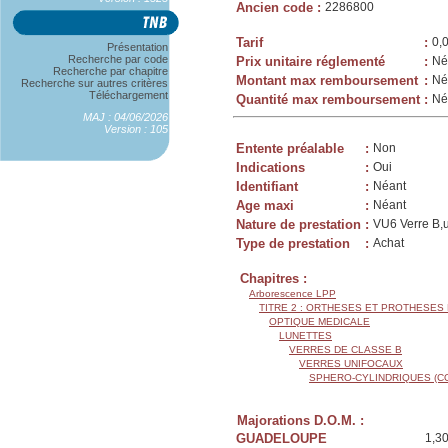
Ancien code
:
2286800
Tarif
:
0,
Présentation
Recherche par code
Prix unitaire réglementé
:
Né
Recherche par chapitre
Montant max remboursement
:
Né
Recherche sur autres critères
Téléchargement
Quantité max remboursement
:
Né
MAJ : 04/06/2026
Version : 105
Entente préalable
:
Non
Indications
:
Oui
Identifiant
:
Néant
Age maxi
:
Néant
Nature de prestation
:
VU6 Verre B,u
Type de prestation
:
Achat
Chapitres :
Arborescence LPP
TITRE 2 : ORTHESES ET PROTHESES
OPTIQUE MEDICALE
LUNETTES
VERRES DE CLASSE B
VERRES UNIFOCAUX
SPHERO-CYLINDRIQUES (C
Majorations D.O.M. :
GUADELOUPE
1,3