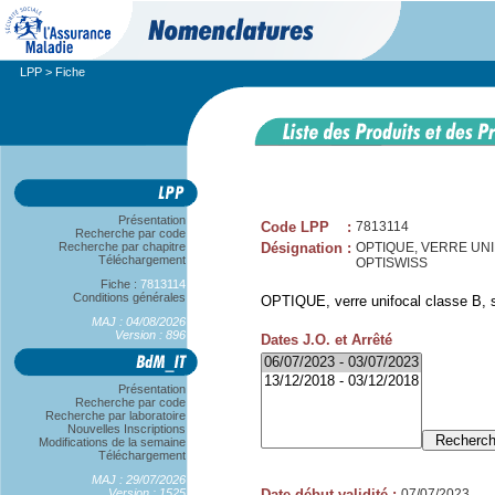
LPP
> Fiche
Présentation
Code LPP
:
7813114
Recherche par code
Recherche par chapitre
Désignation
:
OPTIQUE, VERRE UNIF
Téléchargement
OPTISWISS
Fiche :
7813114
Conditions générales
OPTIQUE, verre unifocal classe B, s
MAJ : 04/08/2026
Version : 896
Dates J.O. et Arrêté
Présentation
Recherche par code
Recherche par laboratoire
Nouvelles Inscriptions
Modifications de la semaine
Téléchargement
MAJ : 29/07/2026
Version : 1525
Date début validité
:
07/07/2023