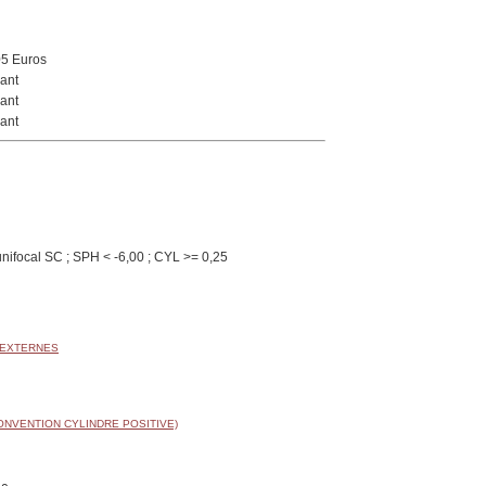
05 Euros
ant
ant
ant
nifocal SC ; SPH < -6,00 ; CYL >= 0,25
 EXTERNES
ONVENTION CYLINDRE POSITIVE)