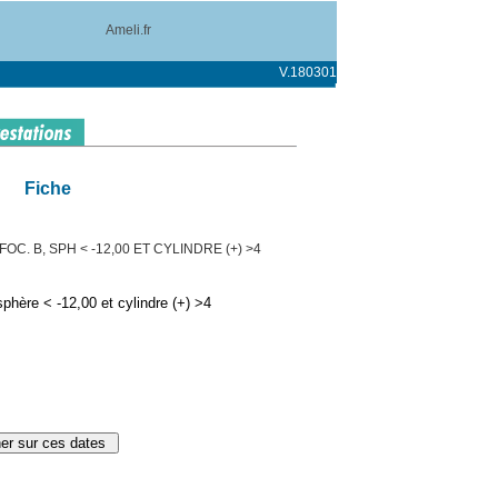
Ameli.fr
V.180301
Fiche
OC. B, SPH < -12,00 ET CYLINDRE (+) >4
phère < -12,00 et cylindre (+) >4