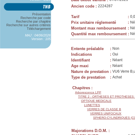
Ancien code
:
2224287
Présentation
Tarif
:
0,
Recherche par code
Recherche par chapitre
Prix unitaire réglementé
:
Né
Recherche sur autres critères
Montant max remboursement
:
Né
Téléchargement
Quantité max remboursement
:
Né
MAJ : 04/06/2026
Version : 105
Entente préalable
:
Non
Indications
:
Oui
Identifiant
:
Néant
Age maxi
:
Néant
Nature de prestation
:
VU6 Verre B,u
Type de prestation
:
Achat
Chapitres :
Arborescence LPP
TITRE 2 : ORTHESES ET PROTHESES
OPTIQUE MEDICALE
LUNETTES
VERRES DE CLASSE B
VERRES UNIFOCAUX
SPHERO-CYLINDRIQUES (C
Majorations D.O.M. :