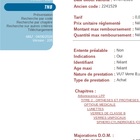
Ancien code
:
2241529
Présentation
Tarif
:
0,
Recherche par code
Recherche par chapitre
Prix unitaire réglementé
:
Né
Recherche sur autres critères
Montant max remboursement
:
Né
Téléchargement
Quantité max remboursement
:
Né
MAJ : 04/06/2026
Version : 105
Entente préalable
:
Non
Indications
:
Oui
Identifiant
:
Néant
Age maxi
:
Néant
Nature de prestation
:
VU7 Verre B,u
Type de prestation
:
Achat
Chapitres :
Arborescence LPP
TITRE 2 : ORTHESES ET PROTHESES
OPTIQUE MEDICALE
LUNETTES
VERRES DE CLASSE B
VERRES UNIFOCAUX
SPHERO-CYLINDRIQUES (C
Majorations D.O.M. :