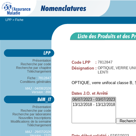
LPP
> Fiche
Présentation
Code LPP
:
7812847
Recherche par code
Recherche par chapitre
Désignation
:
OPTIQUE, VERRE UNIFO
Téléchargement
LENTI
Fiche :
7812847
Conditions générales
OPTIQUE, verre unifocal classe B, S
MAJ : 04/08/2026
Version : 896
Dates J.O. et Arrêté
Présentation
Recherche par code
Recherche par laboratoire
Nouvelles Inscriptions
Modifications de la semaine
Téléchargement
MAJ : 29/07/2026
Version : 1525
Date début validité
:
07/07/2023