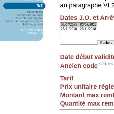
au paragraphe VI.2
Présentation
Recherche par code
Dates J.O. et Arrê
Recherche par chapitre
Recherche sur autres critères
Téléchargement
MAJ : 04/06/2026
Version : 105
Date début validit
Ancien code
:
2341840
Tarif
Prix unitaire rég
Montant max rem
Quantité max re