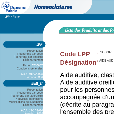
LPP
> Fiche
Présentation
Code LPP
:
7330887
Recherche par code
Recherche par chapitre
Téléchargement
Désignation
:
AIDE AUDI
Fiche :
7330887
Conditions générales
Aide auditive, clas
MAJ : 04/08/2026
Version : 896
Aide auditive oreil
pour les personnes
Présentation
Recherche par code
accompagnée d'une 
Recherche par laboratoire
Nouvelles Inscriptions
Modifications de la semaine
(décrite au paragra
Téléchargement
l'ensemble des pres
MAJ : 29/07/2026
Version : 1525