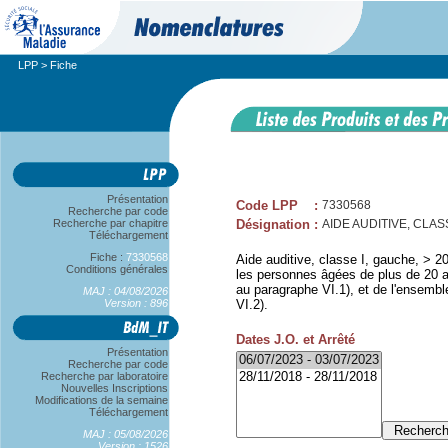
LPP
> Fiche
Présentation
Code LPP
:
7330568
Recherche par code
Recherche par chapitre
Désignation
:
AIDE AUDITIVE, CLAS
Téléchargement
Fiche :
7330568
Aide auditive, classe I, gauche, > 20
Conditions générales
les personnes âgées de plus de 20 an
au paragraphe VI.1), et de l'ensembl
MAJ : 04/08/2026
Version : 896
VI.2).
Dates J.O. et Arrêté
Présentation
Recherche par code
Recherche par laboratoire
Nouvelles Inscriptions
Modifications de la semaine
Téléchargement
MAJ : 05/08/2026
Version : 1526