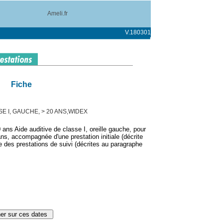
Ameli.fr
V.180301
Fiche
SE I, GAUCHE, > 20 ANS,WIDEX
 ans Aide auditive de classe I, oreille gauche, pour
s, accompagnée d'une prestation initiale (décrite
e des prestations de suivi (décrites au paragraphe