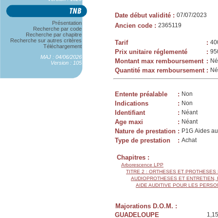
Date début validité
:
07/07/2023
Présentation
Ancien code
:
2365119
Recherche par code
Recherche par chapitre
Recherche sur autres critères
Tarif
:
40
Téléchargement
Prix unitaire réglementé
:
95
MAJ : 04/06/2026
Montant max remboursement
:
Né
Version : 105
Quantité max remboursement
:
Né
Entente préalable
:
Non
Indications
:
Non
Identifiant
:
Néant
Age maxi
:
Néant
Nature de prestation
:
P1G Aides au
Type de prestation
:
Achat
Chapitres :
Arborescence LPP
TITRE 2 : ORTHESES ET PROTHESES
AUDIOPROTHESES ET ENTRETIEN,
AIDE AUDITIVE POUR LES PERSO
Majorations D.O.M. :
GUADELOUPE
1,1