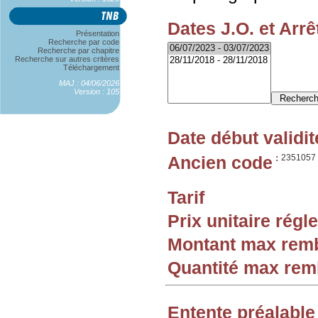
Dates J.O. et Arrê
Présentation
Recherche par code
Recherche par chapitre
Recherche sur autres critères
Téléchargement
MAJ : 04/06/2026
Version : 105
Date début validit
Ancien code
:
2351057
Tarif
Prix unitaire rég
Montant max rem
Quantité max re
Entente préalable