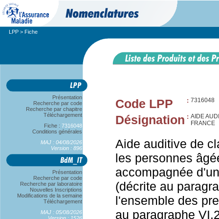
LPP
> Fiche
Présentation
Code LPP
:
7316048
Recherche par code
Recherche par chapitre
Téléchargement
Désignation
:
AIDE AUDI
FRANCE
Fiche :
7316048
Conditions générales
Aide auditive de cla
MAJ : 04/08/2026
Version : 896
les personnes âgé
accompagnée d'une 
Présentation
Recherche par code
(décrite au paragra
Recherche par laboratoire
Nouvelles Inscriptions
Modifications de la semaine
l'ensemble des pres
Téléchargement
au paragraphe VI.2
MAJ : 05/08/2026
Version : 1526