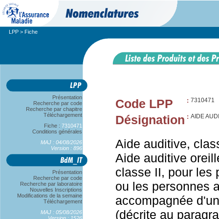
LPP
> Fiche
Présentation
Code LPP
:
7310471
Recherche par code
Recherche par chapitre
Téléchargement
Désignation
:
AIDE AUDI
Fiche :
7310471
Conditions générales
Aide auditive, class
MAJ : 04/08/2026
Version : 896
Aide auditive oreill
classe II, pour le
Présentation
Recherche par code
ou les personnes at
Recherche par laboratoire
Nouvelles Inscriptions
Modifications de la semaine
accompagnée d'une 
Téléchargement
(décrite au paragra
MAJ : 05/08/2026
Version : 1526