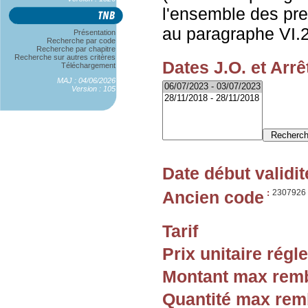
l'ensemble des pres
au paragraphe VI.2
Présentation
Recherche par code
Recherche par chapitre
Recherche sur autres critères
Dates J.O. et Arrê
Téléchargement
MAJ : 04/06/2026
Version : 105
Date début validit
Ancien code
:
2307926
Tarif
Prix unitaire rég
Montant max rem
Quantité max re