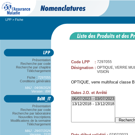
LPP
> Fiche
Présentation
Code LPP
:
7297055
Recherche par code
Recherche par chapitre
Désignation
:
OPTIQUE, VERRE MUL
Téléchargement
VISION
Fiche :
7297055
Conditions générales
OPTIQUE, verre multifocal classe B,
MAJ : 04/08/2026
Version : 896
Dates J.O. et Arrêté
Présentation
Recherche par code
Recherche par laboratoire
Nouvelles Inscriptions
Modifications de la semaine
Téléchargement
MAJ : 29/07/2026
Version : 1525
Date début validité
:
07/07/2023